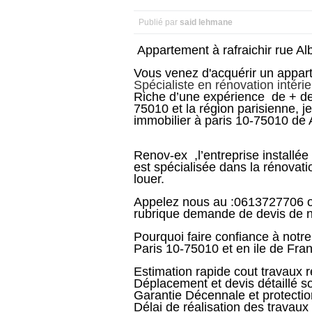
Publié par
said lehmane
Appartement à rafraichir rue A
Vous venez d'acquérir un appar
Spécialiste en rénovation intér
Riche d’une expérience de + de 
75010 et la région parisienne, j
immobilier à paris 10-75010 de 
Renov-ex ,l’entreprise installée
est spécialisée dans la rénovati
louer.
Appelez nous au :0613727706 ou 
rubrique demande de devis de no
Pourquoi faire confiance à notr
Paris 10-75010 et en ile de Fra
Estimation rapide cout travaux 
Déplacement et devis détaillé so
Garantie Décennale et protect
Délai de réalisation des travau