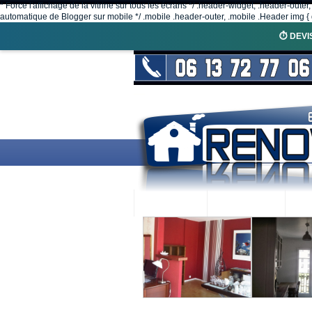
* Force l'affichage de la vitrine sur tous les écrans */ .header-widget, .header-outer
automatique de Blogger sur mobile */ .mobile .header-outer, .mobile .Header img { d
⏱️ DEVI
ACCUEIL
RENOVEX
N