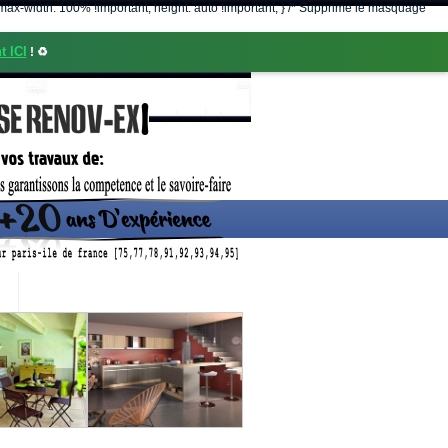
nt; max-width: 100% !important; height: auto !important; } /* Supprime le masquage
t ICI
! ♻️
CONTACT