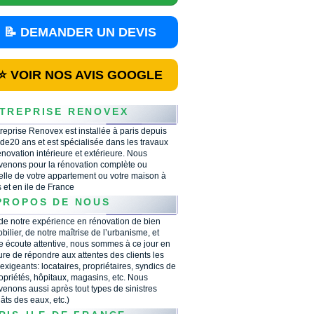
📝 DEMANDER UN DEVIS
⭐ VOIR NOS AVIS GOOGLE
TREPRISE RENOVEX
treprise Renovex est installée à paris depuis
 de20 ans et est spécialisée dans les travaux
énovation intérieure et extérieure. Nous
rvenons pour la rénovation complète ou
ielle de votre appartement ou votre maison à
s et en ile de France
PROPOS DE NOUS
 de notre expérience en rénovation de bien
bilier, de notre maîtrise de l’urbanisme, et
e écoute attentive, nous sommes à ce jour en
re de répondre aux attentes des clients les
 exigeants: locataires, propriétaires, syndics de
opriétés, hôpitaux, magasins, etc. Nous
rvenons aussi après tout types de sinistres
âts des eaux, etc.)