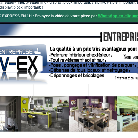
, #header-inner, .Header img { display: block !important; visibility: visible !importa
isplay: block !important; }
WhatsApp en cliquan
S EXPRESS EN 1H : Envoyez la vidéo de votre pièce par
OS SERVICES
PROJETS RÉALISÉS
DEMANDE DE DEVIS