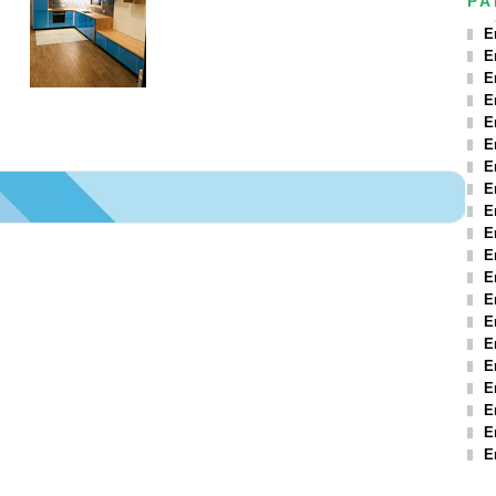
PA
E
E
E
E
E
E
E
E
E
E
E
E
E
E
E
E
E
E
E
E