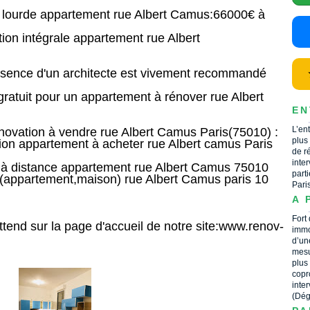
 lourde appartement rue Albert Camus:66000€ à
on intégrale appartement rue Albert
hitecte est vivement recommandé
atuit pour un appartement à rénover rue Albert
EN
L’en
ation à vendre rue Albert Camus Paris(75010) :
plus
 appartement à acheter rue Albert camus Paris
de r
inte
 distance appartement rue Albert Camus 75010
part
appartement,maison) rue Albert Camus paris 10
Pari
A 
m
Fort
d sur la page d'accueil de notre site:www.renov-
immo
d’un
mesu
plus
copr
inte
(Dég