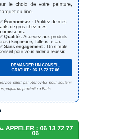
sur le choix de votre peinture,
parquet ou lino.
✅
Économisez :
Profitez de mes
tarifs de gros chez mes
fournisseurs.
✅
Qualité :
Accédez aux produits
pros (Seigneurie, Tollens, etc.).
✅
Sans engagement :
Un simple
conseil pour vous aider à réussir.
DEMANDER UN CONSEIL
GRATUIT : 06 13 72 77 06
Service offert par Renov-Ex pour soutenir
les projets de proximité à Paris.
L
📞 APPELER : 06 13 72 77
06