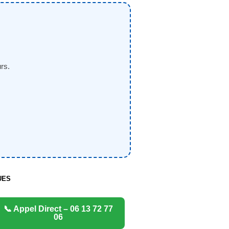
rs.
UES
📞 Appel Direct – 06 13 72 77
06