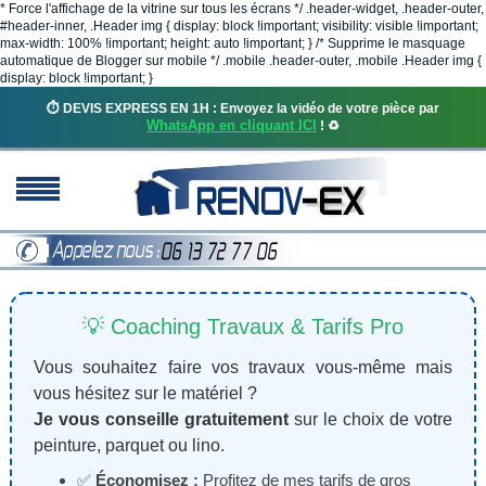
* Force l'affichage de la vitrine sur tous les écrans */ .header-widget, .header-outer,
#header-inner, .Header img { display: block !important; visibility: visible !important;
max-width: 100% !important; height: auto !important; } /* Supprime le masquage
automatique de Blogger sur mobile */ .mobile .header-outer, .mobile .Header img {
display: block !important; }
⏱️ DEVIS EXPRESS EN 1H : Envoyez la vidéo de votre pièce par
WhatsApp en cliquant ICI
! ♻️
💡 Coaching Travaux & Tarifs Pro
Vous souhaitez faire vos travaux vous-même mais
vous hésitez sur le matériel ?
Je vous conseille gratuitement
sur le choix de votre
peinture, parquet ou lino.
✅
Économisez :
Profitez de mes tarifs de gros