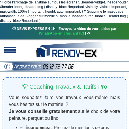
* Force l'affichage de la vitrine sur tous les écrans */ .header-widget, .header-outer,
#header-inner, .Header img { display: block !important; visibility: visible !important;
max-width: 100% !important; height: auto !important; } /* Supprime le masquage
automatique de Blogger sur mobile */ .mobile .header-outer, .mobile .Header img {
display: block !important; }
⏱️ DEVIS EXPRESS EN 1H : Envoyez la vidéo de votre pièce par
WhatsApp en cliquant ICI
! ♻️
💡 Coaching Travaux & Tarifs Pro
Vous souhaitez faire vos travaux vous-même mais
vous hésitez sur le matériel ?
Je vous conseille gratuitement
sur le choix de votre
peinture, parquet ou lino.
✅
Économisez :
Profitez de mes tarifs de gros