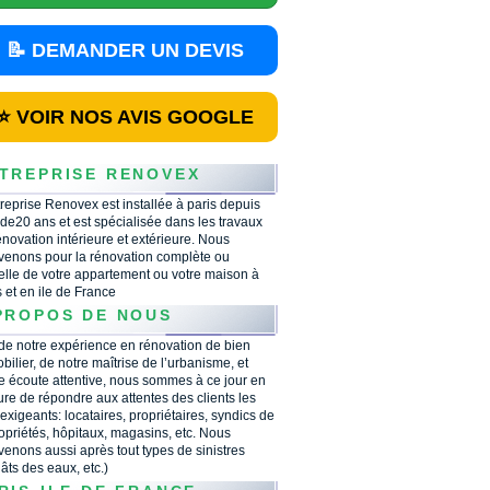
📝 DEMANDER UN DEVIS
⭐ VOIR NOS AVIS GOOGLE
TREPRISE RENOVEX
treprise Renovex est installée à paris depuis
 de20 ans et est spécialisée dans les travaux
énovation intérieure et extérieure. Nous
rvenons pour la rénovation complète ou
ielle de votre appartement ou votre maison à
s et en ile de France
PROPOS DE NOUS
 de notre expérience en rénovation de bien
bilier, de notre maîtrise de l’urbanisme, et
e écoute attentive, nous sommes à ce jour en
re de répondre aux attentes des clients les
 exigeants: locataires, propriétaires, syndics de
opriétés, hôpitaux, magasins, etc. Nous
rvenons aussi après tout types de sinistres
âts des eaux, etc.)