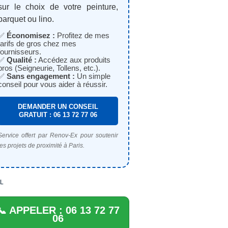
sur le choix de votre peinture,
parquet ou lino.
✅
Économisez :
Profitez de mes
tarifs de gros chez mes
fournisseurs.
✅
Qualité :
Accédez aux produits
pros (Seigneurie, Tollens, etc.).
✅
Sans engagement :
Un simple
conseil pour vous aider à réussir.
DEMANDER UN CONSEIL
GRATUIT : 06 13 72 77 06
Service offert par Renov-Ex pour soutenir
les projets de proximité à Paris.
L
📞 APPELER : 06 13 72 77
06