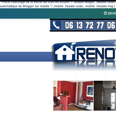
* Force l'affichage de la vitrine sur tous les écrans */ .header-widget, .header-outer
automatique de Blogger sur mobile */ .mobile .header-outer, .mobile .Header img { d
⏱️ DEVI
ACCUEIL
RENOVEX
N