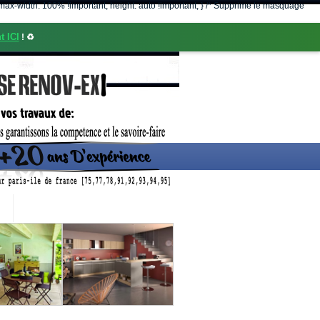
nt; max-width: 100% !important; height: auto !important; } /* Supprime le masquage
t ICI
! ♻️
CONTACT