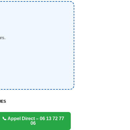
rs.
UES
📞 Appel Direct – 06 13 72 77
06