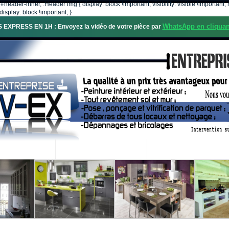
, #header-inner, .Header img { display: block !important; visibility: visible !importa
isplay: block !important; }
WhatsApp en cliquan
S EXPRESS EN 1H : Envoyez la vidéo de votre pièce par
OS SERVICES
PROJETS RÉALISÉS
DEMANDE DE DEVIS