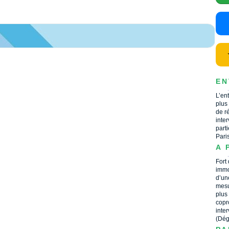
EN
L’en
plus
de r
inte
part
Pari
A 
Fort
immo
d’un
mesu
plus
copr
inte
(Dég