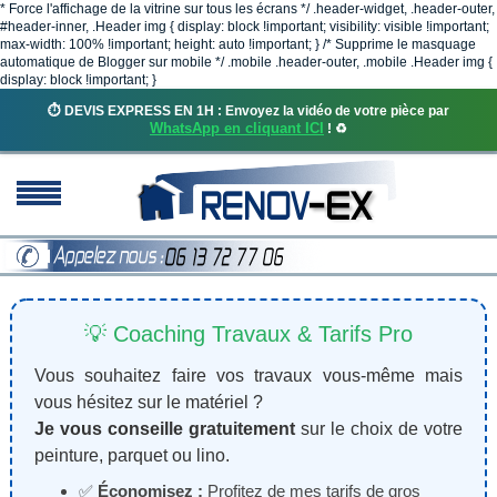
* Force l'affichage de la vitrine sur tous les écrans */ .header-widget, .header-outer,
#header-inner, .Header img { display: block !important; visibility: visible !important;
max-width: 100% !important; height: auto !important; } /* Supprime le masquage
automatique de Blogger sur mobile */ .mobile .header-outer, .mobile .Header img {
display: block !important; }
⏱️ DEVIS EXPRESS EN 1H : Envoyez la vidéo de votre pièce par
WhatsApp en cliquant ICI
! ♻️
💡 Coaching Travaux & Tarifs Pro
Vous souhaitez faire vos travaux vous-même mais
vous hésitez sur le matériel ?
Je vous conseille gratuitement
sur le choix de votre
peinture, parquet ou lino.
✅
Économisez :
Profitez de mes tarifs de gros