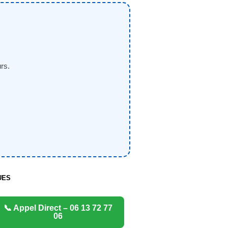
rs.
UES
📞 Appel Direct – 06 13 72 77
06