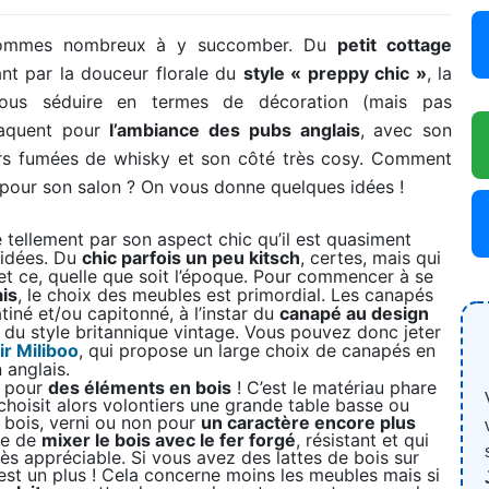
 sommes nombreux à y succomber. Du
petit cottage
nt par la douceur florale du
style « preppy chic »
, la
ous séduire en termes de décoration (mais pas
raquent pour
l’ambiance des pubs anglais
, avec son
rs fumées de whisky et son côté très cosy. Comment
pour son salon ? On vous donne quelques idées !
e tellement par son aspect chic qu’il est quasiment
 idées. Du
chic parfois un peu kitsch
, certes, mais qui
 ce, quelle que soit l’époque. Pour commencer à se
ais
, le choix des meubles est primordial. Les canapés
atiné et/ou capitonné, à l’instar du
canapé au design
 du style britannique vintage. Vous pouvez donc jeter
r Miliboo
, qui propose un large choix de canapés en
 anglais.
r pour
des éléments en bois
! C’est le matériau phare
choisit alors volontiers une grande table basse ou
n bois, verni ou non pour
un caractère encore plus
ble de
mixer le bois avec le fer forgé
, résistant et qui
rès appréciable. Si vous avez des lattes de bois sur
’est un plus ! Cela concerne moins les meubles mais si