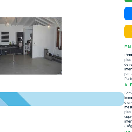
EN
L’en
plus
de r
inte
part
Pari
A 
Fort
immo
d’un
mesu
plus
copr
inte
(Dég