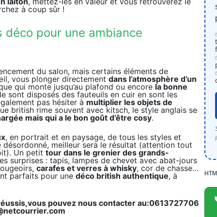
n laiton
, mettez-les en valeur et vous retrouverez le
rchez à coup sûr !
ts déco pour une ambiance
agencement du salon, mais certains éléments de
œil, vous plonger directement
dans l’atmosphère d’un
hèque qui monte jusqu’au plafond ou encore
la bonne
e sont disposés des fauteuils en cuir en sont les
 également pas hésiter à
multiplier les objets de
e british rime souvent avec kitsch, le style anglais se
argée mais qui a le bon goût d’être cosy
.
ux
, en portrait et en paysage, de tous les styles et
e désordonné, meilleur sera le résultat (attention tout
it). Un petit
tour dans le grenier des grands-
s surprises : tapis, lampes de chevet avec abat-jours
bougeoirs,
carafes et verres à whisky
, cor de chasse…
HTM
ront parfaits pour une
déco british authentique
, à
 réussis,vous pouvez nous contacter au:0613727706
@netcourrier.com