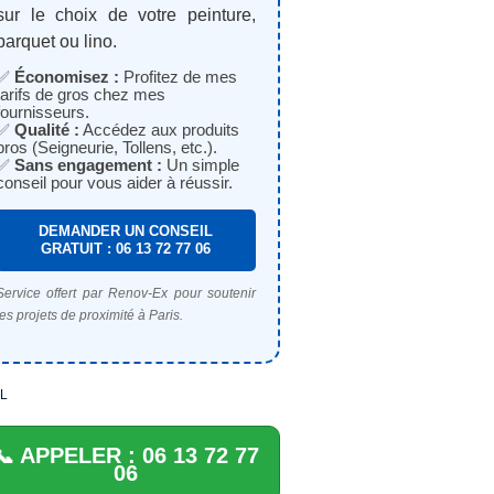
sur le choix de votre peinture,
parquet ou lino.
✅
Économisez :
Profitez de mes
tarifs de gros chez mes
fournisseurs.
✅
Qualité :
Accédez aux produits
pros (Seigneurie, Tollens, etc.).
✅
Sans engagement :
Un simple
conseil pour vous aider à réussir.
DEMANDER UN CONSEIL
GRATUIT : 06 13 72 77 06
Service offert par Renov-Ex pour soutenir
les projets de proximité à Paris.
L
📞 APPELER : 06 13 72 77
06