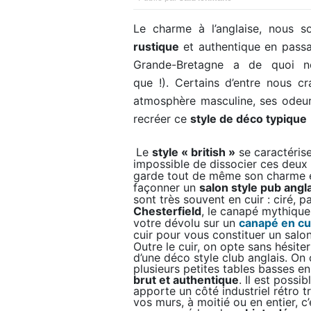
Le charme à l’anglaise, nous
rustique
et authentique en passa
Grande-Bretagne a de quoi n
que !).
Certains d’entre nous c
atmosphère masculine, ses odeu
recréer ce
style de déco typique
Le
style « british »
se caractéris
impossible de dissocier ces deux
garde tout de même son charme et
façonner un
salon style pub angl
sont très souvent en cuir : ciré, p
Chesterfield
, le canapé mythique
votre dévolu sur un
canapé en cui
cuir pour vous constituer un salon
Outre le cuir, on opte sans hésite
d’une déco style club anglais. On 
plusieurs petites tables basses e
brut et authentique
. Il est possi
apporte un côté industriel rétro t
vos murs, à moitié ou en entier, c