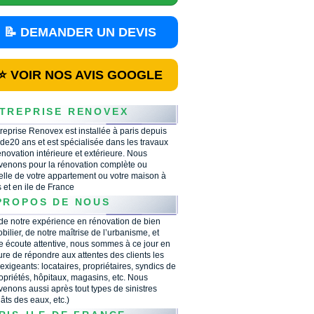
📝 DEMANDER UN DEVIS
⭐ VOIR NOS AVIS GOOGLE
TREPRISE RENOVEX
treprise Renovex est installée à paris depuis
 de20 ans et est spécialisée dans les travaux
énovation intérieure et extérieure. Nous
rvenons pour la rénovation complète ou
ielle de votre appartement ou votre maison à
s et en ile de France
PROPOS DE NOUS
 de notre expérience en rénovation de bien
bilier, de notre maîtrise de l’urbanisme, et
e écoute attentive, nous sommes à ce jour en
re de répondre aux attentes des clients les
 exigeants: locataires, propriétaires, syndics de
opriétés, hôpitaux, magasins, etc. Nous
rvenons aussi après tout types de sinistres
âts des eaux, etc.)