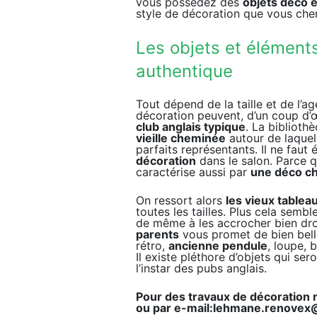
vous possédez des
objets déco e
style de décoration que vous che
Les objets et élémen
authentique
Tout dépend de la taille et de l’
décoration peuvent, d’un coup d’
club anglais typique
. La bibliot
vieille cheminée
autour de laquell
parfaits représentants. Il ne faut
décoration
dans le salon. Parce qu
caractérise aussi par
une déco ch
On ressort alors
les vieux tablea
toutes les tailles. Plus cela sembl
de même à les accrocher bien dro
parents
vous promet de bien belle
rétro,
ancienne pendule
, loupe, 
Il existe pléthore d’objets qui se
l’instar des pubs anglais.
Pour des travaux de décoration
ou par e-mail:lehmane.renovex