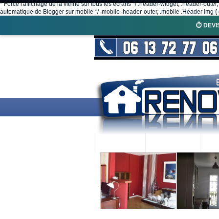
* Force l'affichage de la vitrine sur tous les écrans */ .header-widget, .header-outer
automatique de Blogger sur mobile */ .mobile .header-outer, .mobile .Header img { d
⏱️ DEVI
ACCUEIL
RENOVEX
N