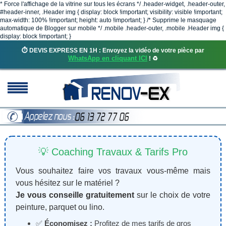
* Force l'affichage de la vitrine sur tous les écrans */ .header-widget, .header-outer,
#header-inner, .Header img { display: block !important; visibility: visible !important;
max-width: 100% !important; height: auto !important; } /* Supprime le masquage
automatique de Blogger sur mobile */ .mobile .header-outer, .mobile .Header img {
display: block !important; }
⏱️ DEVIS EXPRESS EN 1H : Envoyez la vidéo de votre pièce par
WhatsApp en cliquant ICI
! ♻️
💡 Coaching Travaux & Tarifs Pro
Vous souhaitez faire vos travaux vous-même mais
vous hésitez sur le matériel ?
Je vous conseille gratuitement
sur le choix de votre
peinture, parquet ou lino.
✅
Économisez :
Profitez de mes tarifs de gros