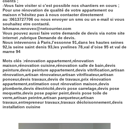
clients ;
-Vous faire visiter si c’est possible nos chantiers en cours ;
Pour une rénovation de qualité de votre appartement ou
maison n’hésitez pas à nous contacter directement
au :0613727706 ou nous envoyer un sms ou un e-mail si vous
souhaitez etre contacté.
lehmane.renovex@netcourrier.com
Vous pouvez aussi faire votre demande de devis via notre site
internet ,rubrique Demande de devis.
Nous intevenons à Paris,l’essonne 91,dans les hautes seines
92,la seine saint denis 93,les yvelines 78,val d’oise 95 et val de
marne 94
Mots clés :rénovation appartement,rénovation
maison,rénovation cuisine,rénovation salle de bain,devis
peinture,devis peinture appartement,devis vitrification,artisan
rénovation,artisan rénovateur,artisan vitrificateur,artisan
ponceur,devis travaux,devis de travaux,prix rénovation
appartement,estimation cout rénovation maison,devis
plomberie,devis électricité,devis pose carrelage,devis pose
moquette,devis pose papier peint,devis pose toile de
verre,artisan peintre,artisan parqueteur,artisan
travaux,entrepreneur travaux,travaux décloisonnement,devis
installation cuisine