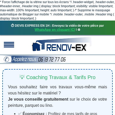
* Force l'affichage de la vitrine sur tous les écrans */ .header-widget, .header-outer,
#header-inner, .Header img { display: block !important; visibility: visible !important;
max-width: 100% !important; height: auto !important; } /* Supprime le masquage
automatique de Blogger sur mobile */ .mobile .header-outer, .mobile .Header img {
display: block !important; }
⏱️ DEVIS EXPRESS EN 1H : Envoyez la vidéo de votre pièce par
WhatsApp en cliquant ICI
! ♻️
💡 Coaching Travaux & Tarifs Pro
Vous souhaitez faire vos travaux vous-même mais
vous hésitez sur le matériel ?
Je vous conseille gratuitement
sur le choix de votre
peinture, parquet ou lino.
✅
Économisez :
Profitez de mes tarifs de gros