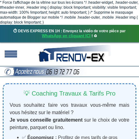
* Force l'affichage de la vitrine sur tous les écrans */ .header-widget, .header-outer,
#header-inner, .Header img { display: block !important; visibility: visible !important;
max-width: 100% !important; height: auto !important; } /* Supprime le masquage
automatique de Blogger sur mobile */ .mobile .header-outer, .mobile .Header img {
display: block !important; }
⏱️ DEVIS EXPRESS EN 1H : Envoyez la vidéo de votre pièce par
WhatsApp en cliquant ICI
! ♻️
💡 Coaching Travaux & Tarifs Pro
Vous souhaitez faire vos travaux vous-même mais
vous hésitez sur le matériel ?
Je vous conseille gratuitement
sur le choix de votre
peinture, parquet ou lino.
✅
Économisez :
Profitez de mes tarifs de gros