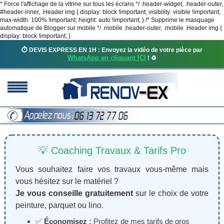
* Force l'affichage de la vitrine sur tous les écrans */ .header-widget, .header-outer,
#header-inner, .Header img { display: block !important; visibility: visible !important;
max-width: 100% !important; height: auto !important; } /* Supprime le masquage
automatique de Blogger sur mobile */ .mobile .header-outer, .mobile .Header img {
display: block !important; }
⏱️ DEVIS EXPRESS EN 1H : Envoyez la vidéo de votre pièce par
WhatsApp en cliquant ICI
! ♻️
💡 Coaching Travaux & Tarifs Pro
Vous souhaitez faire vos travaux vous-même mais
vous hésitez sur le matériel ?
Je vous conseille gratuitement
sur le choix de votre
peinture, parquet ou lino.
✅
Économisez :
Profitez de mes tarifs de gros