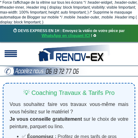
* Force l'affichage de la vitrine sur tous les écrans */ .header-widget, .header-outer,
#header-inner, .Header img { display: block !important; visibility: visible !important;
max-width: 100% !important; height: auto !important; } /* Supprime le masquage
automatique de Blogger sur mobile */ .mobile .header-outer, .mobile .Header img {
display: block !important; }
⏱️ DEVIS EXPRESS EN 1H : Envoyez la vidéo de votre pièce par
WhatsApp en cliquant ICI
! ♻️
💡 Coaching Travaux & Tarifs Pro
Vous souhaitez faire vos travaux vous-même mais
vous hésitez sur le matériel ?
Je vous conseille gratuitement
sur le choix de votre
peinture, parquet ou lino.
✅
Économisez :
Profitez de mes tarifs de gros