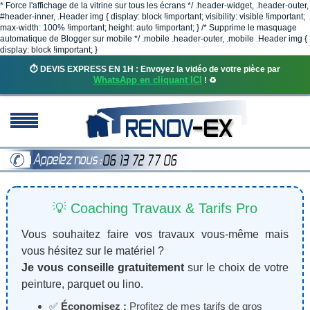
* Force l'affichage de la vitrine sur tous les écrans */ .header-widget, .header-outer,
#header-inner, .Header img { display: block !important; visibility: visible !important;
max-width: 100% !important; height: auto !important; } /* Supprime le masquage
automatique de Blogger sur mobile */ .mobile .header-outer, .mobile .Header img {
display: block !important; }
⏱️ DEVIS EXPRESS EN 1H : Envoyez la vidéo de votre pièce par
WhatsApp en cliquant ICI
! ♻️
💡 Coaching Travaux & Tarifs Pro
Vous souhaitez faire vos travaux vous-même mais
vous hésitez sur le matériel ?
Je vous conseille gratuitement
sur le choix de votre
peinture, parquet ou lino.
✅
Économisez :
Profitez de mes tarifs de gros