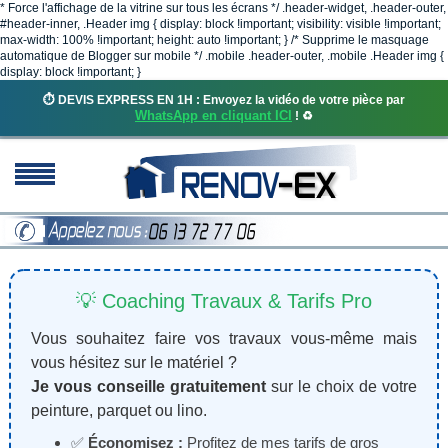
* Force l'affichage de la vitrine sur tous les écrans */ .header-widget, .header-outer,
#header-inner, .Header img { display: block !important; visibility: visible !important;
max-width: 100% !important; height: auto !important; } /* Supprime le masquage
automatique de Blogger sur mobile */ .mobile .header-outer, .mobile .Header img {
display: block !important; }
⏱️ DEVIS EXPRESS EN 1H : Envoyez la vidéo de votre pièce par
WhatsApp en cliquant ICI
! ♻️
💡 Coaching Travaux & Tarifs Pro
Vous souhaitez faire vos travaux vous-même mais
vous hésitez sur le matériel ?
Je vous conseille gratuitement
sur le choix de votre
peinture, parquet ou lino.
✅
Économisez :
Profitez de mes tarifs de gros