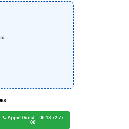
rs.
UES
📞 Appel Direct – 06 13 72 77
06