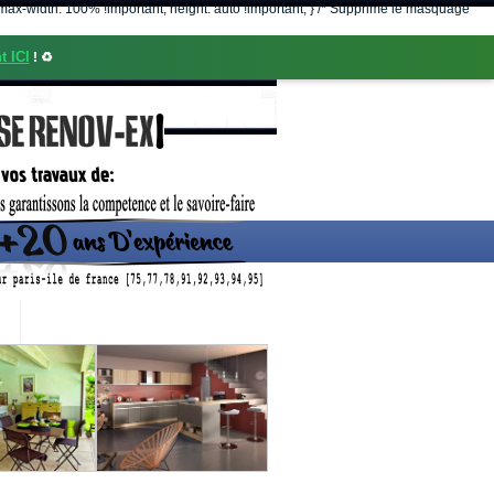
nt; max-width: 100% !important; height: auto !important; } /* Supprime le masquage
t ICI
! ♻️
CONTACT