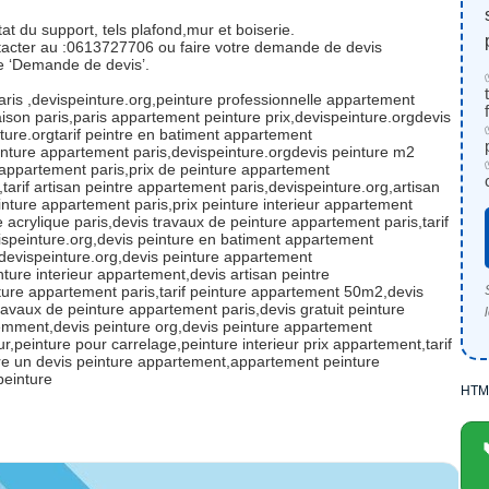
at du support, tels plafond,mur et boiserie.
tacter au :0613727706 ou faire votre demande de devis
que ‘Demande de devis’.
aris ,devispeinture.org,peinture professionnelle appartement
ison paris,paris appartement peinture prix,devispeinture.orgdevis
ture.orgtarif peintre en batiment appartement
einture appartement paris,devispeinture.orgdevis peinture m2
 appartement paris,prix de peinture appartement
tarif artisan peintre appartement paris,devispeinture.org,artisan
inture appartement paris,prix peinture interieur appartement
e acrylique paris,devis travaux de peinture appartement paris,tarif
ispeinture.org,devis peinture en batiment appartement
,devispeinture.org,devis peinture appartement
ture interieur appartement,devis artisan peintre
ture appartement paris,tarif peinture appartement 50m2,devis
travaux de peinture appartement paris,devis gratuit peinture
emment,devis peinture org,devis peinture appartement
r,peinture pour carrelage,peinture interieur prix appartement,tarif
re un devis peinture appartement,appartement peinture
peinture
HTM