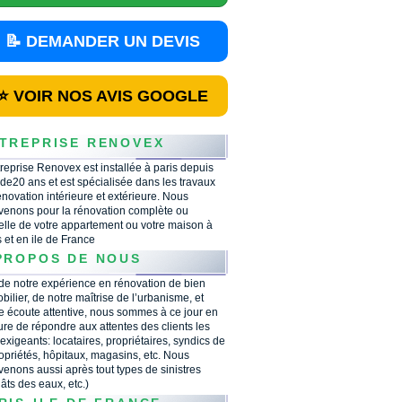
📝 DEMANDER UN DEVIS
⭐ VOIR NOS AVIS GOOGLE
TREPRISE RENOVEX
treprise Renovex est installée à paris depuis
 de20 ans et est spécialisée dans les travaux
énovation intérieure et extérieure. Nous
rvenons pour la rénovation complète ou
ielle de votre appartement ou votre maison à
s et en ile de France
PROPOS DE NOUS
 de notre expérience en rénovation de bien
bilier, de notre maîtrise de l’urbanisme, et
e écoute attentive, nous sommes à ce jour en
re de répondre aux attentes des clients les
 exigeants: locataires, propriétaires, syndics de
opriétés, hôpitaux, magasins, etc. Nous
rvenons aussi après tout types de sinistres
âts des eaux, etc.)