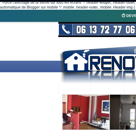
* Force l'affichage de la vitrine sur tous les écrans */ .header-widget, .header-outer
automatique de Blogger sur mobile */ .mobile .header-outer, .mobile .Header img { d
⏱️ DEVI
ACCUEIL
RENOVEX
N