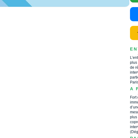
EN
L’en
plus
de r
inte
part
Pari
A 
Fort
immo
d’un
mesu
plus
copr
inte
(Dég