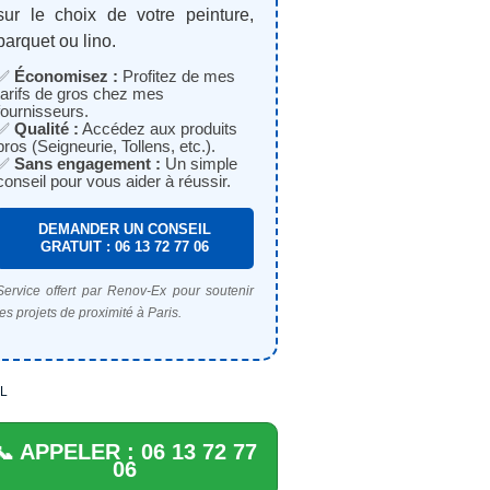
sur le choix de votre peinture,
parquet ou lino.
✅
Économisez :
Profitez de mes
tarifs de gros chez mes
fournisseurs.
✅
Qualité :
Accédez aux produits
pros (Seigneurie, Tollens, etc.).
✅
Sans engagement :
Un simple
conseil pour vous aider à réussir.
DEMANDER UN CONSEIL
GRATUIT : 06 13 72 77 06
Service offert par Renov-Ex pour soutenir
les projets de proximité à Paris.
L
📞 APPELER : 06 13 72 77
06