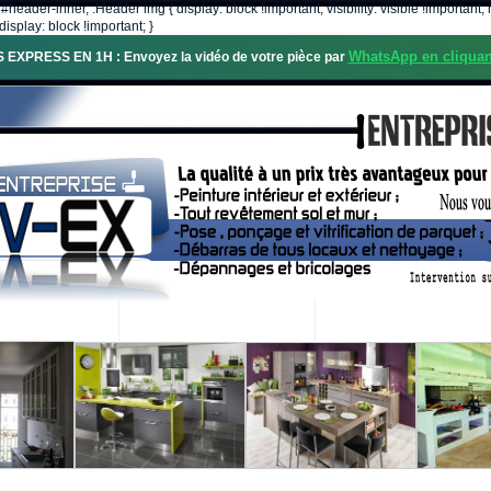
, #header-inner, .Header img { display: block !important; visibility: visible !importa
isplay: block !important; }
WhatsApp en cliquan
S EXPRESS EN 1H : Envoyez la vidéo de votre pièce par
OS SERVICES
PROJETS RÉALISÉS
DEMANDE DE DEVIS