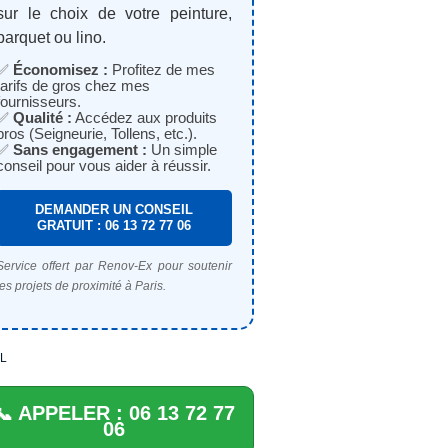
sur le choix de votre peinture,
parquet ou lino.
✅
Économisez :
Profitez de mes
tarifs de gros chez mes
fournisseurs.
✅
Qualité :
Accédez aux produits
pros (Seigneurie, Tollens, etc.).
✅
Sans engagement :
Un simple
conseil pour vous aider à réussir.
DEMANDER UN CONSEIL
GRATUIT : 06 13 72 77 06
Service offert par Renov-Ex pour soutenir
les projets de proximité à Paris.
L
📞 APPELER : 06 13 72 77
06