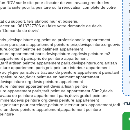
’un RDV sur le site pour discuter de vos travaux,prendre les
par la suite pour la peinture ou la rénovation complète de votre
at du support, tels plafond,mur et boiserie.
tacter au :0613727706 ou faire votre demande de devis
que ‘Demande de devis’.
aris ,devispeinture.org,peinture professionnelle appartement
ison paris,paris appartement peinture prix,devispeinture.orgdevis
ture.orgtarif peintre en batiment appartement
einture appartement paris,devispeinture.orgdevis peinture m2
 appartement paris,prix de peinture appartement
tarif artisan peintre appartement paris,devispeinture.org,artisan
inture appartement paris,prix peinture interieur appartement
e acrylique paris,devis travaux de peinture appartement paris,tarif
ispeinture.org,devis peinture en batiment appartement
,devispeinture.org,devis peinture appartement
ture interieur appartement,devis artisan peintre
ture appartement paris,tarif peinture appartement 50m2,devis
travaux de peinture appartement paris,devis gratuit peinture
emment,devis peinture org,devis peinture appartement
HTM
r,peinture pour carrelage,peinture interieur prix appartement,tarif
re un devis peinture appartement,appartement peinture
peinture