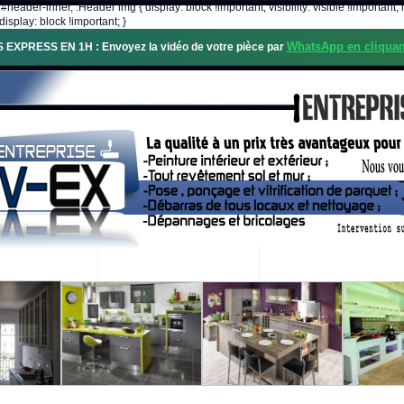
, #header-inner, .Header img { display: block !important; visibility: visible !importa
isplay: block !important; }
WhatsApp en cliquan
S EXPRESS EN 1H : Envoyez la vidéo de votre pièce par
OS SERVICES
PROJETS RÉALISÉS
DEMANDE DE DEVIS