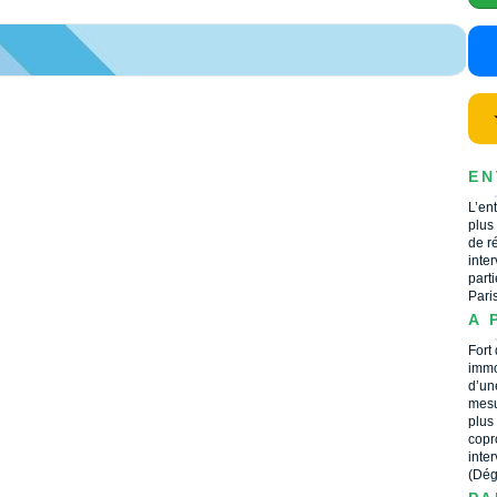
EN
L’en
plus
de r
inte
part
Pari
A 
Fort
immo
d’un
mesu
plus
copr
inte
(Dég