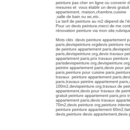
peinture pas cher en ligne ou convenir d
mesures et vous établir un devis gratuit 
appartement, maison,chambre,cuisine
,salle de bain ou wc,etc…
Le tarif de peinture au m2 dépend de l’ét
Pour un devis peinture,merci de me con
rénovation peinture via mon site,rubri
Mots clés :devis peinture appartement p
paris,devispeinture.orgdevis peinture ma
de peinture appartement paris,devispein
paris,devispeinture.org,devis travaux p
appartement paris,prix travaux peinture
parisdevispeinture.org,devispeinture.org,
peintre appartement paris,devis pour pe
paris,peinture pour cuisine paris,peintur
travaux peinture appartement paris,dev
paris,travaux peintre appartement paris
100m2,devispeinture.org,travaux de pein
appartement,devis pour travaux de pein
gratuit peinture appartement paris,prix 
appartement paris,devis travaux appart
70m2,devis peinture org,peinture interieu
peinture peinture appartement 60m2,fai
devis,peinture devis appartement,devis 