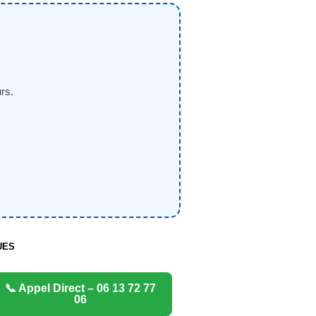
rs.
UES
📞 Appel Direct – 06 13 72 77
06