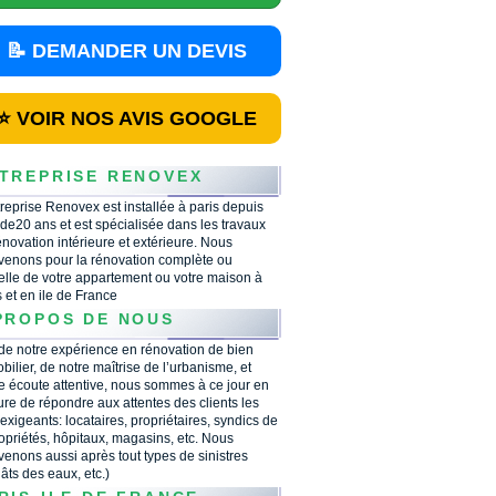
📝 DEMANDER UN DEVIS
⭐ VOIR NOS AVIS GOOGLE
TREPRISE RENOVEX
treprise Renovex est installée à paris depuis
 de20 ans et est spécialisée dans les travaux
énovation intérieure et extérieure. Nous
rvenons pour la rénovation complète ou
ielle de votre appartement ou votre maison à
s et en ile de France
PROPOS DE NOUS
 de notre expérience en rénovation de bien
bilier, de notre maîtrise de l’urbanisme, et
e écoute attentive, nous sommes à ce jour en
re de répondre aux attentes des clients les
 exigeants: locataires, propriétaires, syndics de
opriétés, hôpitaux, magasins, etc. Nous
rvenons aussi après tout types de sinistres
âts des eaux, etc.)