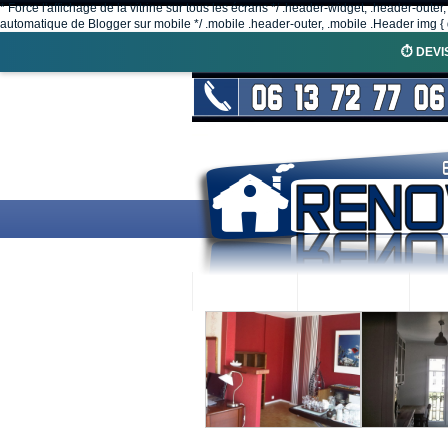
* Force l'affichage de la vitrine sur tous les écrans */ .header-widget, .header-outer
automatique de Blogger sur mobile */ .mobile .header-outer, .mobile .Header img { d
⏱️ DEVI
ACCUEIL
RENOVEX
N