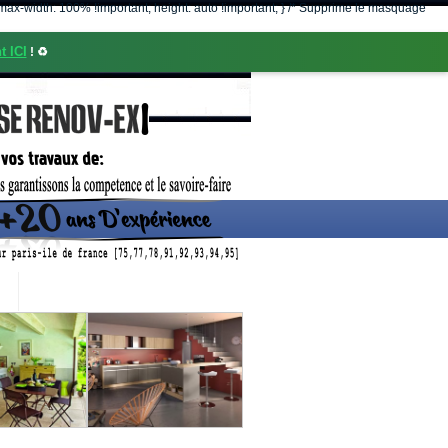
nt; max-width: 100% !important; height: auto !important; } /* Supprime le masquage
t ICI
! ♻️
CONTACT