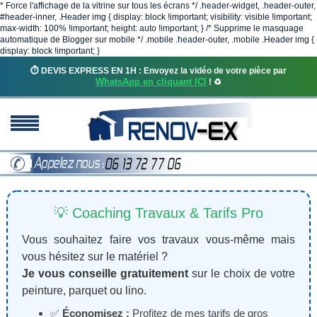
* Force l'affichage de la vitrine sur tous les écrans */ .header-widget, .header-outer,
#header-inner, .Header img { display: block !important; visibility: visible !important;
max-width: 100% !important; height: auto !important; } /* Supprime le masquage
automatique de Blogger sur mobile */ .mobile .header-outer, .mobile .Header img {
display: block !important; }
⏱️ DEVIS EXPRESS EN 1H : Envoyez la vidéo de votre pièce par
WhatsApp en cliquant ICI
! ♻️
💡 Coaching Travaux & Tarifs Pro
Vous souhaitez faire vos travaux vous-même mais
vous hésitez sur le matériel ?
Je vous conseille gratuitement
sur le choix de votre
peinture, parquet ou lino.
✅
Économisez :
Profitez de mes tarifs de gros