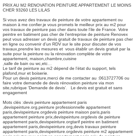
PRIX AU M2 RENOVATION PEINTURE APPARTEMENT LE MOINS
CHER 93260 LES LILAS
Si vous avez des travaux de peinture de votre appartement ou
maison à me confier.je vous promets le meilleur prix au m2 pour
vos travaux de peinture pas cher dans toute l’ile de France. Votre
peintre en batiment pas cher de l’entreprise de peinture Renovex
peut vous adresser un devis gratuit de travaux de peinture pas cher
en ligne ou convenir d’un RDV sur le site pour discuter de vos
travaux,prendre les mesures et vous établir un devis gratuit par la
suite pour la peinture ou la rénovation complète de votre
appartement, maison,chambre,cuisine
,salle de bain ou wc,etc…
Le tarif de peinture au m2 dépend de l’état du support, tels
plafond,mur et boiserie.
Pour un devis peinture,merci de me contacter au :0613727706 ou
faire votre demande de devis rénovation peinture via mon
site,rubrique ‘Demande de devis’. Le devis est gratuit et sans
engagement
Mots clés :devis peinture appartement paris
,devispeinture.org,peinture professionnelle appartement
paris,devispeinture.orgdevis peinture maison paris,paris
appartement peinture prix,devispeinture.orgdevis de peinture
appartement paris,devispeinture.orgtarif peintre en batiment
appartement paris,devispeinture.org,devis travaux peinture
appartement paris,devispeinture.orgdevis peinture m2 appartement