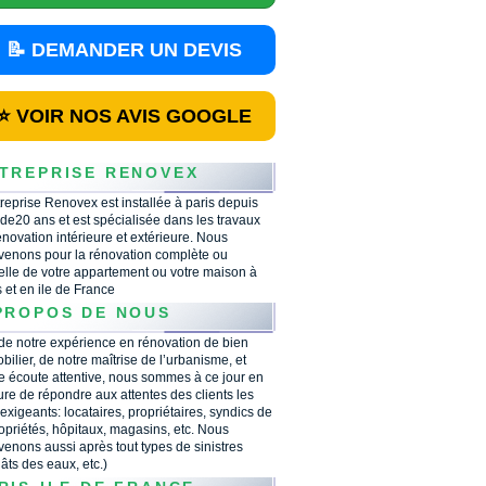
📝 DEMANDER UN DEVIS
⭐ VOIR NOS AVIS GOOGLE
TREPRISE RENOVEX
treprise Renovex est installée à paris depuis
 de20 ans et est spécialisée dans les travaux
énovation intérieure et extérieure. Nous
rvenons pour la rénovation complète ou
ielle de votre appartement ou votre maison à
s et en ile de France
PROPOS DE NOUS
 de notre expérience en rénovation de bien
bilier, de notre maîtrise de l’urbanisme, et
e écoute attentive, nous sommes à ce jour en
re de répondre aux attentes des clients les
 exigeants: locataires, propriétaires, syndics de
opriétés, hôpitaux, magasins, etc. Nous
rvenons aussi après tout types de sinistres
âts des eaux, etc.)