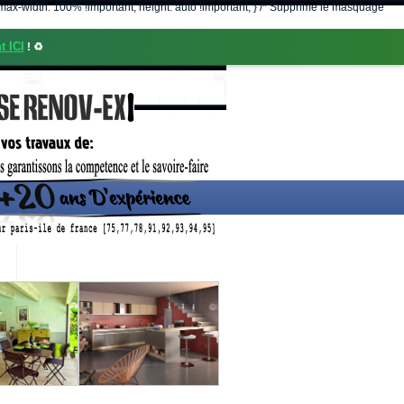
nt; max-width: 100% !important; height: auto !important; } /* Supprime le masquage
t ICI
! ♻️
CONTACT