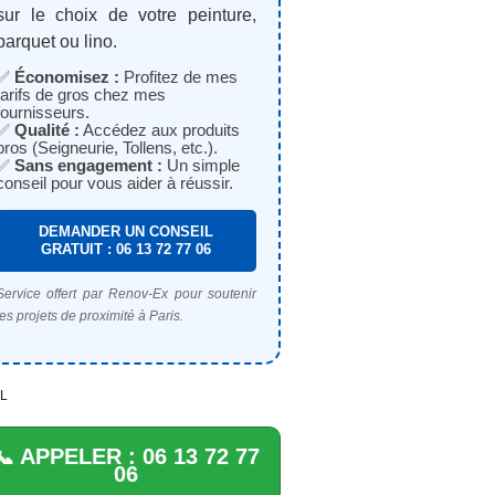
sur le choix de votre peinture,
parquet ou lino.
✅
Économisez :
Profitez de mes
tarifs de gros chez mes
fournisseurs.
✅
Qualité :
Accédez aux produits
pros (Seigneurie, Tollens, etc.).
✅
Sans engagement :
Un simple
conseil pour vous aider à réussir.
DEMANDER UN CONSEIL
GRATUIT : 06 13 72 77 06
Service offert par Renov-Ex pour soutenir
les projets de proximité à Paris.
L
📞 APPELER : 06 13 72 77
06