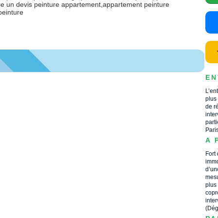
re un devis peinture appartement,appartement peinture
peinture
EN
L’en
plus
de r
inte
part
Pari
A 
Fort
immo
d’un
mesu
plus
copr
inte
(Dég