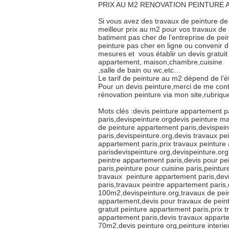
PRIX AU M2 RENOVATION PEINTURE 
Si vous avez des travaux de peinture de
meilleur prix au m2 pour vos travaux de 
batiment pas cher de l’entreprise de pe
peinture pas cher en ligne ou convenir d
mesures et vous établir un devis gratuit 
appartement, maison,chambre,cuisine
,salle de bain ou wc,etc…
Le tarif de peinture au m2 dépend de l’ét
Pour un devis peinture,merci de me con
rénovation peinture via mon site,rubriq
Mots clés :devis peinture appartement p
paris,devispeinture.orgdevis peinture ma
de peinture appartement paris,devispein
paris,devispeinture.org,devis travaux p
appartement paris,prix travaux peinture
parisdevispeinture.org,devispeinture.org,
peintre appartement paris,devis pour pe
paris,peinture pour cuisine paris,peintur
travaux peinture appartement paris,dev
paris,travaux peintre appartement paris
100m2,devispeinture.org,travaux de pein
appartement,devis pour travaux de pein
gratuit peinture appartement paris,prix 
appartement paris,devis travaux appart
70m2,devis peinture org,peinture interieu