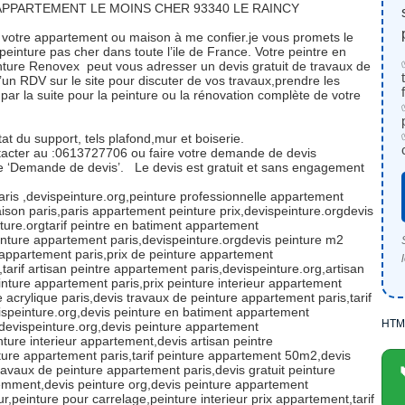
APPARTEMENT LE MOINS CHER 93340 LE RAINCY
 votre appartement ou maison à me confier.je vous promets le
peinture pas cher dans toute l’ile de France. Votre peintre en
inture Renovex peut vous adresser un devis gratuit de travaux de
’un RDV sur le site pour discuter de vos travaux,prendre les
par la suite pour la peinture ou la rénovation complète de votre
at du support, tels plafond,mur et boiserie.
tacter au :0613727706 ou faire votre demande de devis
ue ‘Demande de devis’. Le devis est gratuit et sans engagement
aris ,devispeinture.org,peinture professionnelle appartement
ison paris,paris appartement peinture prix,devispeinture.orgdevis
ture.orgtarif peintre en batiment appartement
einture appartement paris,devispeinture.orgdevis peinture m2
 appartement paris,prix de peinture appartement
tarif artisan peintre appartement paris,devispeinture.org,artisan
inture appartement paris,prix peinture interieur appartement
e acrylique paris,devis travaux de peinture appartement paris,tarif
ispeinture.org,devis peinture en batiment appartement
HTM
,devispeinture.org,devis peinture appartement
ture interieur appartement,devis artisan peintre
ture appartement paris,tarif peinture appartement 50m2,devis
travaux de peinture appartement paris,devis gratuit peinture
emment,devis peinture org,devis peinture appartement
r,peinture pour carrelage,peinture interieur prix appartement,tarif