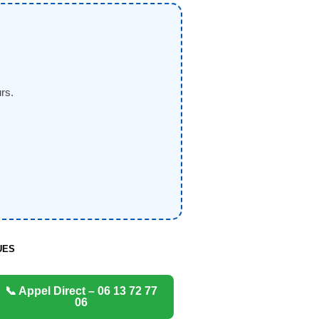
rs.
UES
📞 Appel Direct – 06 13 72 77
06