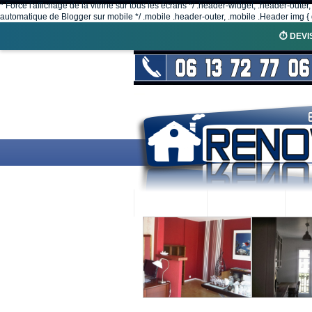
* Force l'affichage de la vitrine sur tous les écrans */ .header-widget, .header-outer
automatique de Blogger sur mobile */ .mobile .header-outer, .mobile .Header img { d
⏱️ DEVI
ACCUEIL
RENOVEX
N