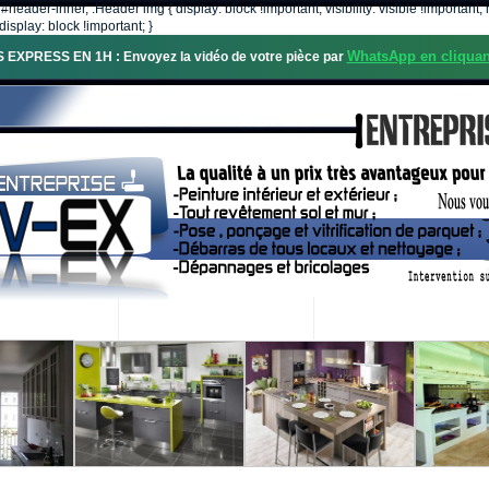
, #header-inner, .Header img { display: block !important; visibility: visible !importa
isplay: block !important; }
WhatsApp en cliquan
S EXPRESS EN 1H : Envoyez la vidéo de votre pièce par
OS SERVICES
PROJETS RÉALISÉS
DEMANDE DE DEVIS