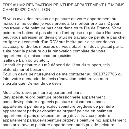
PRIX AU M2 RENOVATION PEINTURE APPARTEMENT LE MOINS
CHER 92320 CHATILLON
Si vous avez des travaux de peinture de votre appartement ou
maison à me confier.je vous promets le meilleur prix au m2 pour
vos travaux de peinture pas cher dans toute l’ile de France. Votre
peintre en batiment pas cher de l’entreprise de peinture Renovex
peut vous adresser un devis gratuit de travaux de peinture pas cher
en ligne ou convenir d’un RDV sur le site pour discuter de vos
travaux,prendre les mesures et vous établir un devis gratuit par la
suite pour la peinture ou la rénovation complète de votre
appartement, maison,chambre,cuisine
,salle de bain ou wc,etc…
Le tarif de peinture au m2 dépend de l’état du support, tels
plafond,mur et boiserie.
Pour un devis peinture,merci de me contacter au :0613727706 ou
faire votre demande de devis rénovation peinture via mon
site,rubrique ‘Demande de devis’.
Mots clés :devis peinture appartement paris
,devispeinture.org,peinture professionnelle appartement
paris,devispeinture.orgdevis peinture maison paris,paris
appartement peinture prix,devispeinture.orgdevis de peinture
appartement paris,devispeinture.orgtarif peintre en batiment
appartement paris,devispeinture.org,devis travaux peinture
appartement paris,devispeinture.orgdevis peinture m2 appartement
paris,prix travaux peinture appartement paris,prix de peinture