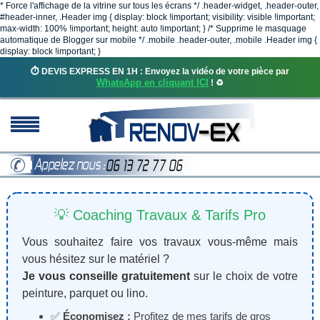
* Force l'affichage de la vitrine sur tous les écrans */ .header-widget, .header-outer,
#header-inner, .Header img { display: block !important; visibility: visible !important;
max-width: 100% !important; height: auto !important; } /* Supprime le masquage
automatique de Blogger sur mobile */ .mobile .header-outer, .mobile .Header img {
display: block !important; }
⏱️ DEVIS EXPRESS EN 1H : Envoyez la vidéo de votre pièce par
WhatsApp en cliquant ICI
! ♻️
💡 Coaching Travaux & Tarifs Pro
Vous souhaitez faire vos travaux vous-même mais
vous hésitez sur le matériel ?
Je vous conseille gratuitement
sur le choix de votre
peinture, parquet ou lino.
✅
Économisez :
Profitez de mes tarifs de gros