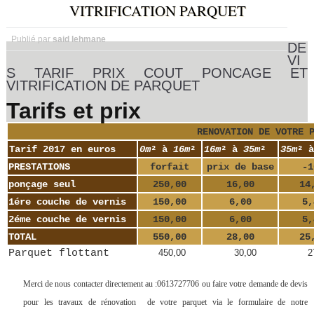
VITRIFICATION PARQUET
Publié par
said lehmane
DE
VI
S TARIF PRIX COUT PONCAGE ET
VITRIFICATION DE PARQUET
Tarifs et prix
RENOVATION DE VOTRE 
Tarif 2017 en euros
0m
² à
16m
²
16m
² à
35m
²
35m
² à
PRESTATIONS
forfait
prix de base
-1
ponçage seul
250,00
16,00
14
1ére couche de vernis
150,00
6,00
5,
2éme couche de vernis
150,00
6,00
5,
TOTAL
550,00
28,00
25
Parquet flottant
450,00
30,00
27,
Merci de nous contacter directement au :0613727706 ou faire votre demande de devis
pour les travaux de rénovation de votre parquet via le formulaire de notre