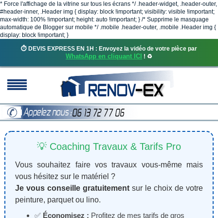
* Force l'affichage de la vitrine sur tous les écrans */ .header-widget, .header-outer,
#header-inner, .Header img { display: block !important; visibility: visible !important;
max-width: 100% !important; height: auto !important; } /* Supprime le masquage
automatique de Blogger sur mobile */ .mobile .header-outer, .mobile .Header img {
display: block !important; }
⏱️ DEVIS EXPRESS EN 1H : Envoyez la vidéo de votre pièce par
WhatsApp en cliquant ICI
! ♻️
💡 Coaching Travaux & Tarifs Pro
Vous souhaitez faire vos travaux vous-même mais
vous hésitez sur le matériel ?
Je vous conseille gratuitement
sur le choix de votre
peinture, parquet ou lino.
✅
Économisez :
Profitez de mes tarifs de gros