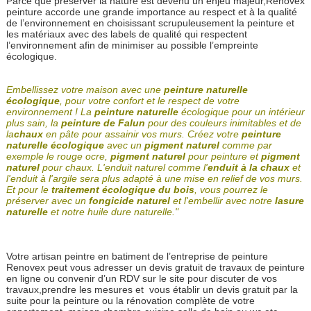
Parce que préserver la nature est devenu un enjeu majeur,Renovex
peinture accorde une grande importance au respect et à la qualité
de l’environnement en choisissant scrupuleusement la peinture et
les matériaux avec des labels de qualité qui respectent
l’environnement afin de minimiser au possible l’empreinte
écologique.
Embellissez votre maison avec une
peinture naturelle
écologique
, pour votre confort et le respect de votre
environnement ! La
peinture naturelle
écologique pour un intérieur
plus sain, la
peinture de Falun
pour des couleurs inimitables et de
la
chaux
en pâte pour assainir vos murs. Créez votre
peinture
naturelle écologique
avec un
pigment naturel
comme par
exemple le rouge ocre,
pigment naturel
pour peinture et
pigment
naturel
pour chaux. L'enduit naturel comme l'
enduit à la chaux
et
l'enduit à l'argile sera plus adapté à une mise en relief de vos murs.
Et pour le
traitement écologique du bois
, vous pourrez le
préserver avec un
fongicide naturel
et l'embellir avec notre
lasure
naturelle
et notre huile dure naturelle."
Votre artisan peintre en batiment de l’entreprise de peinture
Renovex peut vous adresser un devis gratuit de travaux de peinture
en ligne ou convenir d’un RDV sur le site pour discuter de vos
travaux,prendre les mesures et vous établir un devis gratuit par la
suite pour la peinture ou la rénovation complète de votre