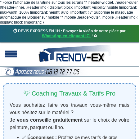
* Force l'affichage de la vitrine sur tous les écrans */ .header-widget, .header-outer,
#header-inner, .Header img { display: block !important; visibility: visible !important;
max-width: 100% !important; height: auto !important; } /* Supprime le masquage
automatique de Blogger sur mobile */ .mobile .header-outer, .mobile .Header img {
display: block !important; }
⏱️ DEVIS EXPRESS EN 1H : Envoyez la vidéo de votre pièce par
WhatsApp en cliquant ICI
! ♻️
💡 Coaching Travaux & Tarifs Pro
Vous souhaitez faire vos travaux vous-même mais
vous hésitez sur le matériel ?
Je vous conseille gratuitement
sur le choix de votre
peinture, parquet ou lino.
✅
Économisez :
Profitez de mes tarifs de gros