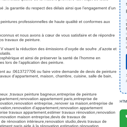
é ,la garantie du respect des délais ainsi que l’engagement d’un
 et peintures professionnelles de haute qualité et conformes aux
 reconnus et nous avons à cœur de vous satisfaire et de répondre
os travaux de peinture.
V visant la réduction des émissions d’oxyde de soufre ,d’azote et
latils.
atmosphérique et ainsi de préserver la santé de l’homme en
s lors de l’application des peinture.
ment au :0613727706 ou faire votre demande de devis de peinture
 travaux d’appartement, maison, chambre, cuisine, salle de bain,
gneux ,travaux peinture bagneux,entreprise de peinture
ppartement,renovation appartement paris,entreprise de
HTM
ovation,renovation entreprise,,renover sa maison,entreprise de
vation,renovation d’appartement,renovation appartement
prise travaux appartement,estimer travaux rénovation,renovation
enovation maison entreprise,devis de travaux de
 de rénovation intérieure,renovation studio,devis travaux de
atiment paris,aide à la rénovation,estimation rénovation