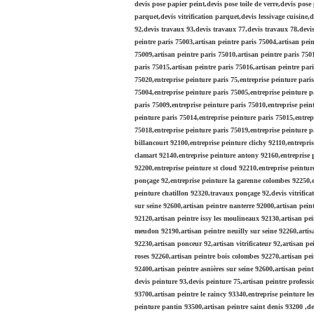
devis pose papier peint,devis pose toile de verre,devis po
parquet,devis vitrification parquet,devis lessivage cuisine
92,devis travaux 93,devis travaux 77,devis travaux 78,devis
peintre paris 75003,artisan peintre paris 75004,artisan pein
75009,artisan peintre paris 75010,artisan peintre paris 7501
paris 75015,artisan peintre paris 75016,artisan peintre pari
75020,entreprise peinture paris 75,entreprise peinture pari
75004,entreprise peinture paris 75005,entreprise peinture p
paris 75009,entreprise peinture paris 75010,entreprise pein
peinture paris 75014,entreprise peinture paris 75015,entrep
75018,entreprise peinture paris 75019,entreprise peinture 
billancourt 92100,entreprise peinture clichy 92110,entrepri
clamart 92140,entreprise peinture antony 92160,entreprise 
92200,entreprise peinture st cloud 92210,entreprise peintur
ponçage 92,entreprise peinture la garenne colombes 92250,en
peinture chatillon 92320,travaux ponçage 92,devis vitrifica
sur seine 92600,artisan peintre nanterre 92000,artisan pein
92120,artisan peintre issy les moulineaux 92130,artisan pei
meudon 92190,artisan peintre neuilly sur seine 92260,artisa
92230,artisan ponceur 92,artisan vitrificateur 92,artisan p
roses 92260,artisan peintre bois colombes 92270,artisan pein
92400,artisan peintre asnières sur seine 92600,artisan peintr
devis peinture 93,devis peinture 75,artisan peintre profes
93700,artisan peintre le raincy 93340,entreprise peinture les
peinture pantin 93500,artisan peintre saint denis 93200 ,d