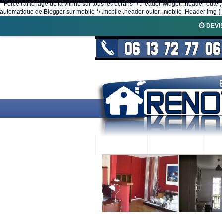
* Force l'affichage de la vitrine sur tous les écrans */ .header-widget, .header-outer
automatique de Blogger sur mobile */ .mobile .header-outer, .mobile .Header img { d
⏱️ DEVI
ACCUEIL
RENOVEX
N