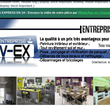
, #header-inner, .Header img { display: block !important; visibility: visible !importa
isplay: block !important; }
WhatsApp en cliquan
S EXPRESS EN 1H : Envoyez la vidéo de votre pièce par
OS SERVICES
PROJETS RÉALISÉS
DEMANDE DE DEVIS