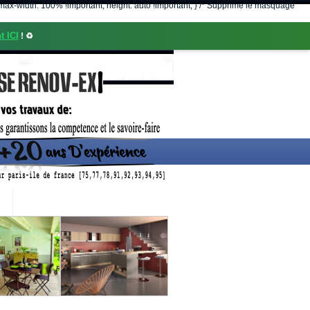
nt; max-width: 100% !important; height: auto !important; } /* Supprime le masquage
t ICI
! ♻️
CONTACT