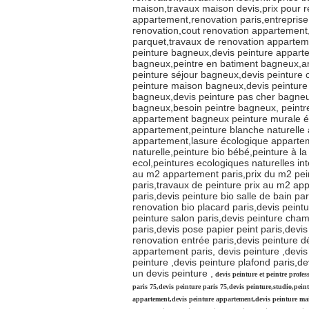
maison,travaux maison devis,prix pour 
appartement,renovation paris,entreprise
renovation,cout renovation appartement,
parquet,travaux de renovation appartemen
peinture bagneux,devis peinture apparte
bagneux,peintre en batiment bagneux,ar
peinture séjour bagneux,devis peinture 
peinture maison bagneux,devis peinture
bagneux,devis peinture pas cher bagne
bagneux,besoin peintre bagneux, peint
appartement bagneux peinture murale éc
appartement,peinture blanche naturelle
appartement,lasure écologique appartem
naturelle,peinture bio bébé,peinture à la
ecol,peintures ecologiques naturelles inte
au m2 appartement paris,prix du m2 pei
paris,travaux de peinture prix au m2 app
paris,devis peinture bio salle de bain pa
renovation bio placard paris,devis peintu
peinture salon paris,devis peinture cham
paris,devis pose papier peint paris,devi
renovation entrée paris,devis peinture 
appartement paris, devis peinture ,devis
peinture ,devis peinture plafond paris,de
un devis peinture ,
devis peinture et peintre profes
paris 75,devis peinture paris 75,devis peinture,studio,pei
appartement,devis peinture appartement,devis peinture mais