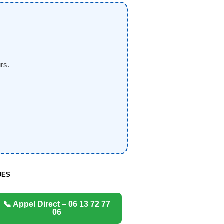
rs.
UES
📞 Appel Direct – 06 13 72 77
06