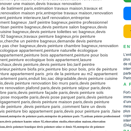
renover une maison,devis travaux renovation
 de batiment paris,estimation travaux maison,travaux et
renovation maison prix,entreprise travaux maison,renovation
t,peinture interieure,tarif renovation,entreprise
ment bagneux ,tarif peintre bagneux,peintre professionnel
tisan peintre bagneux,devis peinture salon bagneux,devis
cuisine bagneux,devis peinture toilettes wc bagneux,devis
 92 bagneux,travaux peinture bagneux,prix peinture
ux,cherche un peintre bagneux,demande devis peinture
re pas cher bagneux,devis peinture chambre bagneux,renovation
EN
ologique appartement,peinture naturelle écologique
 appartement,peinture bois appartement,peinture pour bois
L’en
ent,peinture ecologique bois appartement,lasure
plus
 chaux,devis peinture,devis peinture bio,tarif peintre
de r
rieur,peinture biofa prix,peinture bio pour bois, prix de peinture
inte
nture appartement paris ,prix de la peinture au m2 appartement
part
artement paris,enduit bio,sac dégradable,devis peinture cuisine
Pari
ris,devis peinture renovation bio murs paris,devis peinture
A 
re renovation plafond paris,devis peinture séjour paris,devis
bre paris,devis peinture façade paris,devis peinture sols
Fort
s pose moquette paris,devis pose parquet paris,devis peinture
immo
dégagement paris,devis peinture maison paris,devis peinture
d’un
 de peinture ,devis peinture paris ,comment faire un devis
mesu
vis peinture bio appartement paris,devis pour peinture paris ,faire
plus
copr
sionnel,entreprise de peinture paris,entreprise de peinture paris 75,artisan peintre professionnel
inte
nture,devis peinture hautes seines 92,rénovation studio,rénovation maison,rénovation
(Dég
on,devis peinture boutique devis peinture seine st denis 93,entreprise de peinture