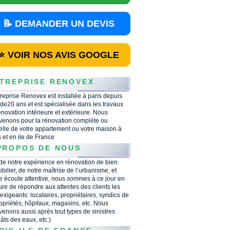
📝 DEMANDER UN DEVIS
⭐ VOIR NOS AVIS GOOGLE
TREPRISE RENOVEX
treprise Renovex est installée à paris depuis
 de20 ans et est spécialisée dans les travaux
énovation intérieure et extérieure. Nous
rvenons pour la rénovation complète ou
ielle de votre appartement ou votre maison à
s et en ile de France
PROPOS DE NOUS
 de notre expérience en rénovation de bien
bilier, de notre maîtrise de l’urbanisme, et
e écoute attentive, nous sommes à ce jour en
re de répondre aux attentes des clients les
 exigeants: locataires, propriétaires, syndics de
opriétés, hôpitaux, magasins, etc. Nous
rvenons aussi après tout types de sinistres
âts des eaux, etc.)