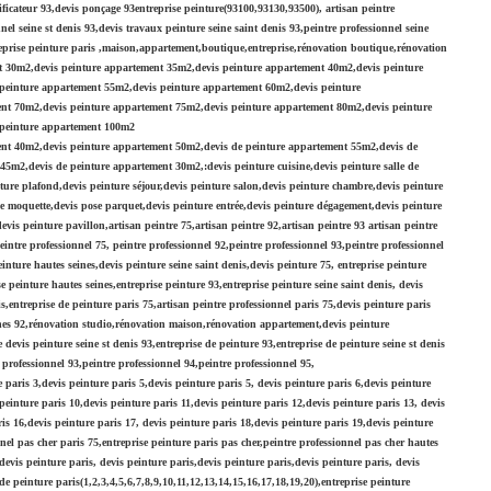
ficateur 93,devis ponçage 93entreprise peinture(93100,93130,93500), artisan peintre
el seine st denis 93,devis travaux peinture seine saint denis 93,peintre professionnel seine
ntreprise peinture paris ,maison,appartement,boutique,entreprise,rénovation boutique,rénovation
t 30m2,devis peinture appartement 35m2,devis peinture appartement 40m2,devis peinture
peinture appartement 55m2,devis peinture appartement 60m2,devis peinture
ent 70m2,devis peinture appartement 75m2,devis peinture appartement 80m2,devis peinture
 peinture appartement 100m2
ent 40m2,devis peinture appartement 50m2,devis de peinture appartement 55m2,devis de
5m2,devis de peinture appartement 30m2,:devis peinture cuisine,devis peinture salle de
ture plafond,devis peinture séjour,devis peinture salon,devis peinture chambre,devis peinture
se moquette,devis pose parquet,devis peinture entrée,devis peinture dégagement,devis peinture
vis peinture pavillon,artisan peintre 75,artisan peintre 92,artisan peintre 93 artisan peintre
peintre professionnel 75, peintre professionnel 92,peintre professionnel 93,peintre professionnel
einture hautes seines,devis peinture seine saint denis,devis peinture 75, entreprise peinture
e peinture hautes seines,entreprise peinture 93,entreprise peinture seine saint denis, devis
is,entreprise de peinture paris 75,artisan peintre professionnel paris 75,devis peinture paris
ines 92,rénovation studio,rénovation maison,rénovation appartement,devis peinture
evis peinture seine st denis 93,entreprise de peinture 93,entreprise de peinture seine st denis
 professionnel 93,peintre professionnel 94,peintre professionnel 95,
e paris 3,devis peinture paris 5,devis peinture paris 5, devis peinture paris 6,devis peinture
 peinture paris 10,devis peinture paris 11,devis peinture paris 12,devis peinture paris 13, devis
is 16,devis peinture paris 17, devis peinture paris 18,devis peinture paris 19,devis peinture
nel pas cher paris 75,entreprise peinture paris pas cher,peintre professionnel pas cher hautes
devis peinture paris, devis peinture paris,devis peinture paris,devis peinture paris, devis
de peinture paris(1,2,3,4,5,6,7,8,9,10,11,12,13,14,15,16,17,18,19,20),entreprise peinture