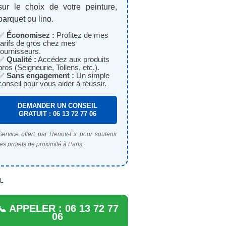
sur le choix de votre peinture,
parquet ou lino.
✅
Économisez :
Profitez de mes
tarifs de gros chez mes
fournisseurs.
✅
Qualité :
Accédez aux produits
pros (Seigneurie, Tollens, etc.).
✅
Sans engagement :
Un simple
conseil pour vous aider à réussir.
DEMANDER UN CONSEIL
GRATUIT : 06 13 72 77 06
Service offert par Renov-Ex pour soutenir
les projets de proximité à Paris.
L
📞 APPELER : 06 13 72 77
06