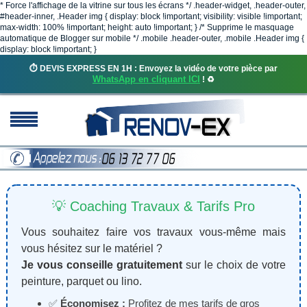
* Force l'affichage de la vitrine sur tous les écrans */ .header-widget, .header-outer,
#header-inner, .Header img { display: block !important; visibility: visible !important;
max-width: 100% !important; height: auto !important; } /* Supprime le masquage
automatique de Blogger sur mobile */ .mobile .header-outer, .mobile .Header img {
display: block !important; }
⏱️ DEVIS EXPRESS EN 1H : Envoyez la vidéo de votre pièce par
WhatsApp en cliquant ICI
! ♻️
💡 Coaching Travaux & Tarifs Pro
Vous souhaitez faire vos travaux vous-même mais
vous hésitez sur le matériel ?
Je vous conseille gratuitement
sur le choix de votre
peinture, parquet ou lino.
✅
Économisez :
Profitez de mes tarifs de gros