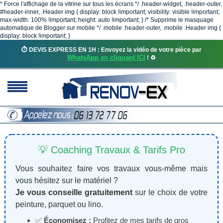
* Force l'affichage de la vitrine sur tous les écrans */ .header-widget, .header-outer,
#header-inner, .Header img { display: block !important; visibility: visible !important;
max-width: 100% !important; height: auto !important; } /* Supprime le masquage
automatique de Blogger sur mobile */ .mobile .header-outer, .mobile .Header img {
display: block !important; }
⏱️ DEVIS EXPRESS EN 1H : Envoyez la vidéo de votre pièce par
WhatsApp en cliquant ICI
! ♻️
💡 Coaching Travaux & Tarifs Pro
Vous souhaitez faire vos travaux vous-même mais
vous hésitez sur le matériel ?
Je vous conseille gratuitement
sur le choix de votre
peinture, parquet ou lino.
✅
Économisez :
Profitez de mes tarifs de gros