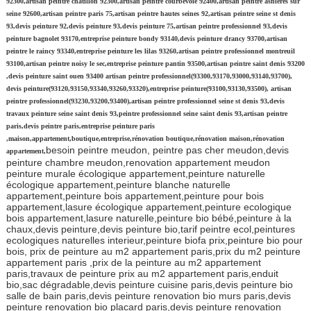
92300,artisan peintre chatillon 92300,artisan peintre courbevoie 92400,artisan peintre asnières sur
seine 92600,artisan peintre paris 75,artisan peintre hautes seines 92,artisan peintre seine st denis
93,devis peinture 92,devis peinture 93,devis peinture 75,artisan peintre professionnel 93,devis
peinture bagnolet 93170,entreprise peinture bondy 93140,devis peinture drancy 93700,artisan
peintre le raincy 93340,entreprise peinture les lilas 93260,artisan peintre professionnel montreuil
93100,artisan peintre noisy le sec,entreprise peinture pantin 93500,artisan peintre saint denis 93200
,devis peinture saint ouen 93400 artisan peintre professionnel(93300,93170,93000,93140,93700),
devis peinture(93120,93150,93340,93260,93320),entreprise peinture(93100,93130,93500), artisan
peintre professionnel(93230,93200,93400),artisan peintre professionnel seine st denis 93,devis
travaux peinture seine saint denis 93,peintre professionnel seine saint denis 93,artisan peintre
paris,devis peintre paris,entreprise peinture paris
,maison,appartement,boutique,entreprise,rénovation boutique,rénovation maison,rénovation
besoin peintre meudon, peintre pas cher meudon,devis
appartement,
peinture chambre meudon,renovation appartement meudon
peinture murale écologique appartement,peinture naturelle
écologique appartement,peinture blanche naturelle
appartement,peinture bois appartement,peinture pour bois
appartement,lasure écologique appartement,peinture ecologique
bois appartement,lasure naturelle,peinture bio bébé,peinture à la
chaux,devis peinture,devis peinture bio,tarif peintre ecol,peintures
ecologiques naturelles interieur,peinture biofa prix,peinture bio pour
bois, prix de peinture au m2 appartement paris,prix du m2 peinture
appartement paris ,prix de la peinture au m2 appartement
paris,travaux de peinture prix au m2 appartement paris,enduit
bio,sac dégradable,devis peinture cuisine paris,devis peinture bio
salle de bain paris,devis peinture renovation bio murs paris,devis
peinture renovation bio placard paris,devis peinture renovation