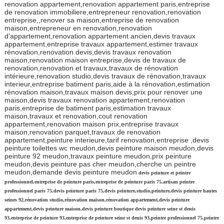
renovation appartement,renovation appartement paris,entreprise
de renovation immobiliere,entrepreneur renovation,renovation
entreprise,,renover sa maison,entreprise de renovation
maison,entrepreneur en renovation,renovation
d’appartement,renovation appartement ancien,devis travaux
appartement,entreprise travaux appartement,estimer travaux
rénovation,renovation devis,devis travaux renovation
maison,renovation maison entreprise,devis de travaux de
renovation,renovation et travaux,travaux de rénovation
intérieure,renovation studio,devis travaux de rénovation,travaux
interieur,entreprise batiment paris,aide à la rénovation,estimation
rénovation maison,travaux maison devis,prix pour renover une
maison,devis travaux renovation appartement,renovation
paris,entreprise de batiment paris,estimation travaux
maison,travaux et renovation,cout renovation
appartement,renovation maison prix,entreprise travaux
maison,renovation parquet,travaux de renovation
appartement,peinture interieure,tarif renovation,entreprise ,devis
peinture toilettes wc meudon,devis peinture maison meudon,devis
peinture 92 meudon,travaux peinture meudon,prix peinture
meudon,devis peinture pas cher meudon,cherche un peintre
meudon,demande devis peinture meudon
devis peinture et peintre
professionnel,entreprise de peinture paris,entreprise de peinture paris 75,artisan peintre
professionnel paris 75,devis peinture paris 75,devis peinture,studio,peinture,devis peinture hautes
seines 92,rénovation studio,rénovation maison,rénovation appartement,devis peinture
appartement,devis peinture maison,devis peinture boutique devis peinture seine st denis
93,entreprise de peinture 93,entreprise de peinture seine st denis 93,peintre professionnel 75,peintre