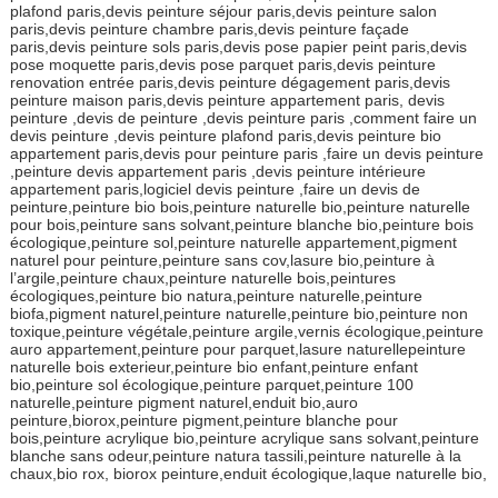
plafond paris,devis peinture séjour paris,devis peinture salon
paris,devis peinture chambre paris,devis peinture façade
paris,devis peinture sols paris,devis pose papier peint paris,devis
pose moquette paris,devis pose parquet paris,devis peinture
renovation entrée paris,devis peinture dégagement paris,devis
peinture maison paris,devis peinture appartement paris, devis
peinture ,devis de peinture ,devis peinture paris ,comment faire un
devis peinture ,devis peinture plafond paris,devis peinture bio
appartement paris,devis pour peinture paris ,faire un devis peinture
,peinture devis appartement paris ,devis peinture intérieure
appartement paris,logiciel devis peinture ,faire un devis de
peinture,peinture bio bois,peinture naturelle bio,peinture naturelle
pour bois,peinture sans solvant,peinture blanche bio,peinture bois
écologique,peinture sol,peinture naturelle appartement,pigment
naturel pour peinture,peinture sans cov,lasure bio,peinture à
l’argile,peinture chaux,peinture naturelle bois,peintures
écologiques,peinture bio natura,peinture naturelle,peinture
biofa,pigment naturel,peinture naturelle,peinture bio,peinture non
toxique,peinture végétale,peinture argile,vernis écologique,peinture
auro appartement,peinture pour parquet,lasure naturellepeinture
naturelle bois exterieur,peinture bio enfant,peinture enfant
bio,peinture sol écologique,peinture parquet,peinture 100
naturelle,peinture pigment naturel,enduit bio,auro
peinture,biorox,peinture pigment,peinture blanche pour
bois,peinture acrylique bio,peinture acrylique sans solvant,peinture
blanche sans odeur,peinture natura tassili,peinture naturelle à la
chaux,bio rox, biorox peinture,enduit écologique,laque naturelle bio,