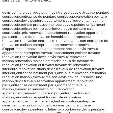
salle de bain, wc toilettes, etc…
devis peinture courbevoie,tarif peintre courbevoie ,travaux peinture
courbevoie,entreprise de peinture courbevoie,rénovation peinture
courbevoie,devis peinture appartement courbevoie ,tarif peintre
courbevoie,peintre professionnel courbevoie,peintre en batiment
courbevoie,artisan peintre courbevoie,devis peinture salon
courbevoie, prix renovation appartement,renovation appartement
paris,entreprise de renovation immobiliere,entrepreneur
renovation,renovation entreprise,,renover sa maison,entreprise de
renovation maison,entrepreneur en renovation,renovation
d’appartement,renovation appartement ancien,devis travaux
appartement,entreprise travaux appartement,estimer travaux
rénovation,renovation devis,devis travaux renovation
maison,renovation maison entreprise,devis de travaux de
renovation,renovation et travaux,travaux de rénovation
intérieure,renovation studio,devis travaux de rénovation,travaux
interieur,entreprise batiment paris,aide à la rénovation,estimation
rénovation maison,travaux maison devis,prix pour renover une
maison,devis travaux renovation appartement,renovation
paris,entreprise de batiment paris,estimation travaux
maison,travaux et renovation,cout renovation
appartement,renovation maison prix,entreprise travaux
maison,renovation parquet,travaux de renovation
appartement,peinture interieure,tarif renovation,entreprise
devis peinture séjour courbevoie,devis peinture cuisine
courbevoie,devis peinture toilettes wc courbevoie,devis peinture