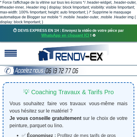
* Force l'affichage de la vitrine sur tous les écrans */ .header-widget, .header-outer,
#header-inner, .Header img { display: block !important; visibility: visible !important;
max-width: 100% !important; height: auto !important; } /* Supprime le masquage
automatique de Blogger sur mobile */ .mobile .header-outer, .mobile .Header img {
display: block !important; }
⏱️ DEVIS EXPRESS EN 1H : Envoyez la vidéo de votre pièce par
WhatsApp en cliquant ICI
! ♻️
💡 Coaching Travaux & Tarifs Pro
Vous souhaitez faire vos travaux vous-même mais
vous hésitez sur le matériel ?
Je vous conseille gratuitement
sur le choix de votre
peinture, parquet ou lino.
✅
Économisez :
Profitez de mes tarifs de gros