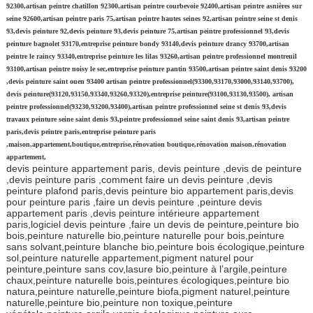
92300,artisan peintre chatillon 92300,artisan peintre courbevoie 92400,artisan peintre asnières sur
seine 92600,artisan peintre paris 75,artisan peintre hautes seines 92,artisan peintre seine st denis
93,devis peinture 92,devis peinture 93,devis peinture 75,artisan peintre professionnel 93,devis
peinture bagnolet 93170,entreprise peinture bondy 93140,devis peinture drancy 93700,artisan
peintre le raincy 93340,entreprise peinture les lilas 93260,artisan peintre professionnel montreuil
93100,artisan peintre noisy le sec,entreprise peinture pantin 93500,artisan peintre saint denis 93200
,devis peinture saint ouen 93400 artisan peintre professionnel(93300,93170,93000,93140,93700),
devis peinture(93120,93150,93340,93260,93320),entreprise peinture(93100,93130,93500), artisan
peintre professionnel(93230,93200,93400),artisan peintre professionnel seine st denis 93,devis
travaux peinture seine saint denis 93,peintre professionnel seine saint denis 93,artisan peintre
paris,devis peintre paris,entreprise peinture paris
,maison,appartement,boutique,entreprise,rénovation boutique,rénovation maison,rénovation
appartement,
devis peinture appartement paris, devis peinture ,devis de peinture
,devis peinture paris ,comment faire un devis peinture ,devis
peinture plafond paris,devis peinture bio appartement paris,devis
pour peinture paris ,faire un devis peinture ,peinture devis
appartement paris ,devis peinture intérieure appartement
paris,logiciel devis peinture ,faire un devis de peinture,peinture bio
bois,peinture naturelle bio,peinture naturelle pour bois,peinture
sans solvant,peinture blanche bio,peinture bois écologique,peinture
sol,peinture naturelle appartement,pigment naturel pour
peinture,peinture sans cov,lasure bio,peinture à l’argile,peinture
chaux,peinture naturelle bois,peintures écologiques,peinture bio
natura,peinture naturelle,peinture biofa,pigment naturel,peinture
naturelle,peinture bio,peinture non toxique,peinture