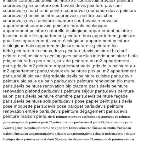
maison courbevoie,devis peinture 92 courbevoie,travaux peinture
courbevoie,prix peinture courbevoie,devis peinture pas cher
courbevoie,cherche un peintre courbevoie,demande devis peinture
courbevoie,besoin peintre courbevoie, peintre pas cher
courbevoie,devis peinture chambre courbevoie,renovation
appartement courbevoie peinture murale écologique
appartement,peinture naturelle écologique appartement,peinture
blanche naturelle appartement,peinture bois appartement,peinture
pour bois appartement,lasure écologique appartement,peinture
ecologique bois appartement,lasure naturelle,peinture bio
bébé,peinture à la chaux,devis peinture,devis peinture bio,tarif
peintre ecol,peintures ecologiques naturelles interieur,peinture biofa
prix,peinture bio pour bois, prix de peinture au m2 appartement
paris,prix du m2 peinture appartement paris ,prix de la peinture au
m2 appartement paris,travaux de peinture prix au m2 appartement
paris,enduit bio,sac dégradable,devis peinture cuisine paris,devis
peinture bio salle de bain paris,devis peinture renovation bio murs
paris,devis peinture renovation bio placard paris,devis peinture
renovation plafond paris,devis peinture séjour paris,devis peinture
salon paris,devis peinture chambre paris,devis peinture façade
paris,devis peinture sols paris,devis pose papier peint paris,devis
pose moquette paris,devis pose parquet paris,devis peinture
renovation entrée paris,devis peinture dégagement paris,devis
peinture maison paris,
devis peinture et peintre professionnel,entreprise de peinture
paris,entreprise de peinture paris 75,artisan peintre professionnel paris 75,devis peinture paris
75,devis peinture,studio,peinture,devis peinture hautes seines 92,rénovation studio,rénovation
maison,rénovation appartement,devis peinture appartement,devis peinture maison,devis peinture
boutique devis peinture seine st denis 93,entreprise de peinture 93,entreprise de peinture seine st