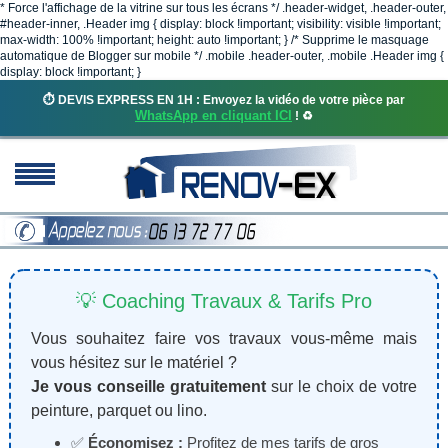
* Force l'affichage de la vitrine sur tous les écrans */ .header-widget, .header-outer,
#header-inner, .Header img { display: block !important; visibility: visible !important;
max-width: 100% !important; height: auto !important; } /* Supprime le masquage
automatique de Blogger sur mobile */ .mobile .header-outer, .mobile .Header img {
display: block !important; }
⏱️ DEVIS EXPRESS EN 1H : Envoyez la vidéo de votre pièce par
WhatsApp en cliquant ICI
! ♻️
💡 Coaching Travaux & Tarifs Pro
Vous souhaitez faire vos travaux vous-même mais
vous hésitez sur le matériel ?
Je vous conseille gratuitement
sur le choix de votre
peinture, parquet ou lino.
✅
Économisez :
Profitez de mes tarifs de gros