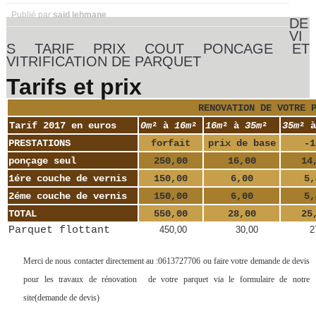
Publié par
said lehmane
DE
VI
S TARIF PRIX COUT PONCAGE ET
VITRIFICATION DE PARQUET
Tarifs et prix
RENOVATION DE VOTRE 
Tarif 2017 en euros
0m
² à
16m
²
16m
² à
35m
²
35m
² à
PRESTATIONS
forfait
prix de base
-1
ponçage seul
250,00
16,00
14
1ére couche de vernis
150,00
6,00
5,
2éme couche de vernis
150,00
6,00
5,
TOTAL
550,00
28,00
25
Parquet flottant
450,00
30,00
27,
Merci de nous contacter directement au :0613727706 ou faire votre demande de devis
pour les travaux de rénovation de votre parquet via le formulaire de notre
site(demande de devis)