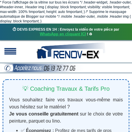
* Force l'affichage de la vitrine sur tous les écrans */ .header-widget, .header-outer,
#header-inner, .Header img { display: block !important; visibility: visible !important;
max-width: 100% !important; height: auto !important; } /* Supprime le masquage
automatique de Blogger sur mobile */ .mobile .header-outer, .mobile .Header img {
display: block !important; }
⏱️ DEVIS EXPRESS EN 1H : Envoyez la vidéo de votre pièce par
WhatsApp en cliquant ICI
! ♻️
💡 Coaching Travaux & Tarifs Pro
Vous souhaitez faire vos travaux vous-même mais
vous hésitez sur le matériel ?
Je vous conseille gratuitement
sur le choix de votre
peinture, parquet ou lino.
✅
Économisez :
Profitez de mes tarifs de gros