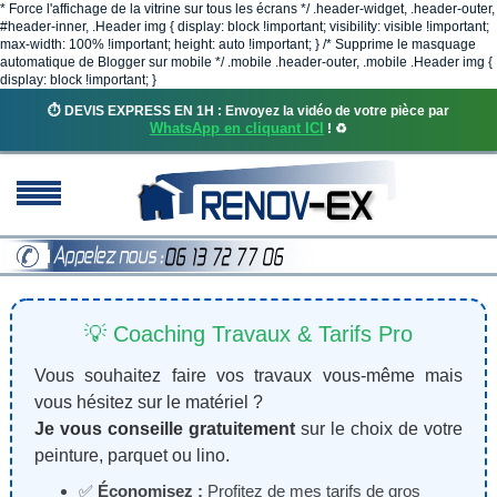
* Force l'affichage de la vitrine sur tous les écrans */ .header-widget, .header-outer,
#header-inner, .Header img { display: block !important; visibility: visible !important;
max-width: 100% !important; height: auto !important; } /* Supprime le masquage
automatique de Blogger sur mobile */ .mobile .header-outer, .mobile .Header img {
display: block !important; }
⏱️ DEVIS EXPRESS EN 1H : Envoyez la vidéo de votre pièce par
WhatsApp en cliquant ICI
! ♻️
💡 Coaching Travaux & Tarifs Pro
Vous souhaitez faire vos travaux vous-même mais
vous hésitez sur le matériel ?
Je vous conseille gratuitement
sur le choix de votre
peinture, parquet ou lino.
✅
Économisez :
Profitez de mes tarifs de gros