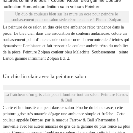
naturels comme le bois.! Couleur Ruban Bleu gamme Couture
collection Romantique finition satin velours Peinture
Un duo de couleurs bleu sur les murs un ocre pour peindre le
soubassement pour un salon style rétro tendance ! Photo : Zolpan
La peinture de ce salon en duo crée une ambiance rétro tendance dans la
pièce. Le bleu ciel, dans une association de couleurs audacieuse, côtoie un
soubassement peint d’une chaude couleur ocre. la rencontre de 2 teintes qui
dynamisent l’ambiance et fait ressortir la couleur ambrée rétro du mobilier
de la pièce. Peinture Zolpan couleur bleu Malachite. Soubassement : teinte
Laiton gamme infiniment Zolpan Ed. 2.
Un chic lin clair avec la peinture salon
La fraîcheur d’un gris clair pour illuminer tout un salon. Peinture Farrow
& Ball
Clarté et luminosité campent dans ce salon. Proche du blanc cassé, cette
peinture grise très nuancée dégage une ambiance simple et fraîche. Cette
couleur appelée Dimpse par la marque Farrow & Ball s’harmonise à
merveille avec les autres nuances de gris de la gamme du plus foncé au plus
clair. Comme le prouve l’ambiance couleur de ce salon, cette teinte grise