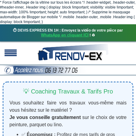
* Force l'affichage de la vitrine sur tous les écrans */ .header-widget, .header-outer,
#header-inner, .Header img { display: block !important; visibility: visible !important;
max-width: 100% !important; height: auto !important; } /* Supprime le masquage
automatique de Blogger sur mobile */ .mobile .header-outer, .mobile .Header img {
display: block !important; }
⏱️ DEVIS EXPRESS EN 1H : Envoyez la vidéo de votre pièce par
WhatsApp en cliquant ICI
! ♻️
💡 Coaching Travaux & Tarifs Pro
Vous souhaitez faire vos travaux vous-même mais
vous hésitez sur le matériel ?
Je vous conseille gratuitement
sur le choix de votre
peinture, parquet ou lino.
✅
Économisez :
Profitez de mes tarifs de gros