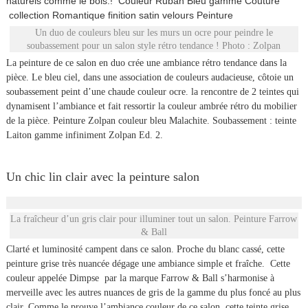
naturels comme le bois.! Couleur Ruban Bleu gamme Couture
collection Romantique finition satin velours Peinture
Un duo de couleurs bleu sur les murs un ocre pour peindre le
soubassement pour un salon style rétro tendance ! Photo : Zolpan
La peinture de ce salon en duo crée une ambiance rétro tendance dans la
pièce. Le bleu ciel, dans une association de couleurs audacieuse, côtoie un
soubassement peint d’une chaude couleur ocre. la rencontre de 2 teintes qui
dynamisent l’ambiance et fait ressortir la couleur ambrée rétro du mobilier
de la pièce. Peinture Zolpan couleur bleu Malachite. Soubassement : teinte
Laiton gamme infiniment Zolpan Ed. 2.
Un chic lin clair avec la peinture salon
La fraîcheur d’un gris clair pour illuminer tout un salon. Peinture Farrow
& Ball
Clarté et luminosité campent dans ce salon. Proche du blanc cassé, cette
peinture grise très nuancée dégage une ambiance simple et fraîche. Cette
couleur appelée Dimpse par la marque Farrow & Ball s’harmonise à
merveille avec les autres nuances de gris de la gamme du plus foncé au plus
clair. Comme le prouve l’ambiance couleur de ce salon, cette teinte grise