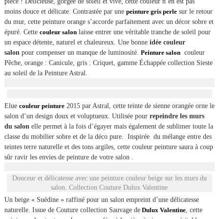
pièce ! Délicieuse, gorgée de soleil et vive, cette couleur n’en est pas
moins douce et délicate. Contrastée par une
peinture gris perle
sur le retour
du mur, cette peinture orange s’accorde parfaitement avec un décor sobre et
épuré. Cette
couleur salon
laisse entrer une véritable tranche de soleil pour
un espace détente, naturel et chaleureux. Une bonne
idée couleur
salon
pour compenser un manque de luminosité.
Peinture salon
couleur
Pêche, orange : Canicule, gris : Criquet, gamme Échappée collection Sieste
au soleil de la Peinture Astral.
Elue
couleur peinture
2015 par Astral, cette teinte de sienne orangée orne le
salon d’un design doux et voluptueux. Utilisée pour
repeindre les murs
du salon
elle permet à la fois d’égayer mais également de sublimer toute la
classe du mobilier sobre et de la déco pure. Inspirée du mélange entre des
teintes terre naturelle et des tons argiles, cette couleur peinture saura à coup
sûr ravir les envies de peinture de votre salon .
Douceur et délicatesse avec une peinture couleur beige sur les murs du
salon. Collection Couture Dulux Valentine
Un beige « Suédine » raffiné pour un salon empreint d’une délicatesse
naturelle. Issue de Couture collection Sauvage de
Dulux Valentine
, cette