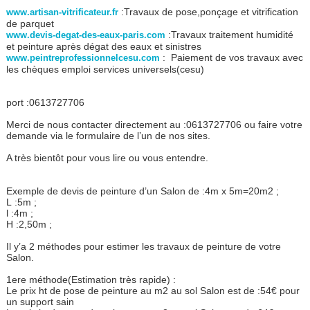
:Travaux de pose,ponçage et vitrification
www.artisan-vitrificateur.fr
de parquet
:Travaux traitement humidité
www.devis-degat-des-eaux-paris.com
et peinture après dégat des eaux et sinistres
: Paiement de vos travaux avec
www.peintreprofessionnelcesu.com
les chèques emploi services universels(cesu)
port :0613727706
Merci de nous contacter directement au :0613727706 ou faire votre
demande via le formulaire de l’un de nos sites.
A très bientôt pour vous lire ou vous entendre.
Exemple de devis de peinture d’un Salon de :4m x 5m=20m2 ;
L :5m ;
l :4m ;
H :2,50m ;
Il y’a 2 méthodes pour estimer les travaux de peinture de votre
Salon.
1ere méthode(Estimation très rapide) :
Le prix ht de pose de peinture au m2 au sol Salon est de :54€ pour
un support sain