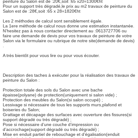
peinture du Salon est de :20€,soit :65 x20=1300€ht
Pour un support très dégradé,le prix au m2 travaux de peinture du
Salon est de :28€,soit :65 x 28=1820€ht
Les 2 méthodes de calcul sont sensiblement égale.
La 1ere méthode de calcul nous donne une estimation instantanée.
N’hesitez pas à nous contacter directement au :0613727706 ou
faire une demande de devis pour vos travaux de peinture de votre
Salon via le formulaire ou rubrique de notre site(demande de devis)
.
A très bientôt pour vous lire ou pour vous écouter.
Description des taches à exécuter pour la réalisation des travaux de
peinture du Salon :
Protection totale des sols du Salon avec une bache
épaisse(polyane) de protection(uniquement si salon vide) ;
Protection des meubles du Salon(si salon occupé) ;
Lessivage si nécessaire de tous les supports murs,plafond et
boiseries du Salon;
Grattage et décapage des surfaces avec ouverture des fissures(si
support dégradé ou très dégradé) ;
Pose si nécessaire d’une couche d’impression ou
d’accrochage(support dégradé ou très dégradé) ;
Mise en enduit partiel de rebouchage et d’égalisation(enduit