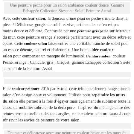
Une peinture pêche pour un salon ambiance couleur douce. Gamme
Echappée Collection Sieste au Soleil Peinture Astral
Avec cette
couleur salon,
la douceur d’une peau de pêche s’invite dans la
pièce ! Délicieuse, gorgée de soleil et vive, cette couleur n’en est pas
moins douce et délicate. Contrastée par une
peinture gris perle
sur le retour
du mur, cette peinture orange s’accorde parfaitement avec un décor sobre et
épuré. Cette
couleur salon
laisse entrer une véritable tranche de soleil pour
un espace détente, naturel et chaleureux. Une bonne
idée couleur
salon
pour compenser un manque de luminosité.
Peinture salon
couleur
Pêche, orange : Canicule, gris : Criquet, gamme Échappée collection Sieste
au soleil de la Peinture Astral.
Elue
couleur peinture
2015 par Astral, cette teinte de sienne orangée orne le
salon d’un design doux et voluptueux. Utilisée pour
repeindre les murs
du salon
elle permet à la fois d’égayer mais également de sublimer toute la
classe du mobilier sobre et de la déco pure. Inspirée du mélange entre des
teintes terre naturelle et des tons argiles, cette couleur peinture saura à coup
sûr ravir les envies de peinture de votre salon .
Douceur et délicatesse avec une peinture couleur beige sur les murs du