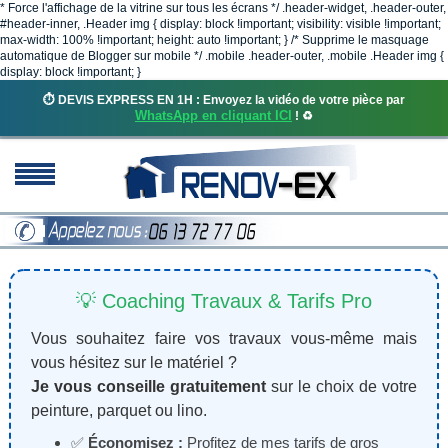
* Force l'affichage de la vitrine sur tous les écrans */ .header-widget, .header-outer,
#header-inner, .Header img { display: block !important; visibility: visible !important;
max-width: 100% !important; height: auto !important; } /* Supprime le masquage
automatique de Blogger sur mobile */ .mobile .header-outer, .mobile .Header img {
display: block !important; }
⏱️ DEVIS EXPRESS EN 1H : Envoyez la vidéo de votre pièce par
WhatsApp en cliquant ICI
! ♻️
💡 Coaching Travaux & Tarifs Pro
Vous souhaitez faire vos travaux vous-même mais
vous hésitez sur le matériel ?
Je vous conseille gratuitement
sur le choix de votre
peinture, parquet ou lino.
✅
Économisez :
Profitez de mes tarifs de gros