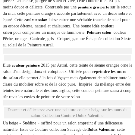
pièce ! Délicieuse, gorgée de soleil et vive, cette couleur n’en est pas
moins douce et délicate. Contrastée par une
peinture gris perle
sur le retour
du mur, cette peinture orange s’accorde parfaitement avec un décor sobre et
épuré. Cette
couleur salon
laisse entrer une véritable tranche de soleil pour
un espace détente, naturel et chaleureux. Une bonne
idée couleur
salon
pour compenser un manque de luminosité.
Peinture salon
couleur
Pêche, orange : Canicule, gris : Criquet, gamme Échappée collection Sieste
au soleil de la Peinture Astral.
Elue
couleur peinture
2015 par Astral, cette teinte de sienne orangée orne le
salon d’un design doux et voluptueux. Utilisée pour
repeindre les murs
du salon
elle permet à la fois d’égayer mais également de sublimer toute la
classe du mobilier sobre et de la déco pure. Inspirée du mélange entre des
teintes terre naturelle et des tons argiles, cette couleur peinture saura à coup
sûr ravir les envies de peinture de votre salon .
Douceur et délicatesse avec une peinture couleur beige sur les murs du
salon. Collection Couture Dulux Valentine
Un beige « Suédine » raffiné pour un salon empreint d’une délicatesse
naturelle. Issue de Couture collection Sauvage de
Dulux Valentine
, cette