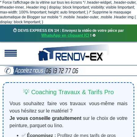
* Force l'affichage de la vitrine sur tous les écrans */ .header-widget, .header-outer,
#header-inner, .Header img { display: block !important; visibility: visible !important;
max-width: 100% !important; height: auto !important; } /* Supprime le masquage
automatique de Blogger sur mobile */ .mobile .header-outer, .mobile .Header img {
display: block !important; }
⏱️ DEVIS EXPRESS EN 1H : Envoyez la vidéo de votre pièce par
WhatsApp en cliquant ICI
! ♻️
💡 Coaching Travaux & Tarifs Pro
Vous souhaitez faire vos travaux vous-même mais
vous hésitez sur le matériel ?
Je vous conseille gratuitement
sur le choix de votre
peinture, parquet ou lino.
✅
Économisez :
Profitez de mes tarifs de gros