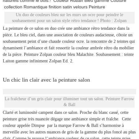
naturels comme le bois.! Couleur Ruban Bleu gamme Couture
collection Romantique finition satin velours Peinture
Un duo de couleurs bleu sur les murs un ocre pour peindre le
soubassement pour un salon style rétro tendance ! Photo : Zolpan
La peinture de ce salon en duo crée une ambiance rétro tendance dans la
pièce. Le bleu ciel, dans une association de couleurs audacieuse, côtoie un
soubassement peint d’une chaude couleur ocre. la rencontre de 2 teintes qui
dynamisent l’ambiance et fait ressortir la couleur ambrée rétro du mobilier
de la pièce. Peinture Zolpan couleur bleu Malachite. Soubassement : teinte
Laiton gamme infiniment Zolpan Ed. 2.
Un chic lin clair avec la peinture salon
La fraîcheur d’un gris clair pour illuminer tout un salon. Peinture Farrow
& Ball
Clarté et luminosité campent dans ce salon. Proche du blanc cassé, cette
peinture grise très nuancée dégage une ambiance simple et fraîche. Cette
couleur appelée Dimpse par la marque Farrow & Ball s’harmonise à
merveille avec les autres nuances de gris de la gamme du plus foncé au plus
clair. Comme le prouve l’ambiance couleur de ce salon, cette teinte grise