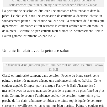
Un duo de couleurs bleu sur les murs un ocre pour peindre le
soubassement pour un salon style rétro tendance ! Photo : Zolpan
La peinture de ce salon en duo crée une ambiance rétro tendance dans la
pièce. Le bleu ciel, dans une association de couleurs audacieuse, côtoie un
soubassement peint d’une chaude couleur ocre. la rencontre de 2 teintes qui
dynamisent l’ambiance et fait ressortir la couleur ambrée rétro du mobilier
de la pièce. Peinture Zolpan couleur bleu Malachite. Soubassement : teinte
Laiton gamme infiniment Zolpan Ed. 2.
Un chic lin clair avec la peinture salon
La fraîcheur d’un gris clair pour illuminer tout un salon. Peinture Farrow
& Ball
Clarté et luminosité campent dans ce salon. Proche du blanc cassé, cette
peinture grise très nuancée dégage une ambiance simple et fraîche. Cette
couleur appelée Dimpse par la marque Farrow & Ball s’harmonise à
merveille avec les autres nuances de gris de la gamme du plus foncé au plus
clair. Comme le prouve l’ambiance couleur de ce salon, cette teinte grise
proche du lin clair démontre combien une teinte sophistiquée de peinture
s’associe merveilleusement avec un mur bleu marine. Peinture couleur gris