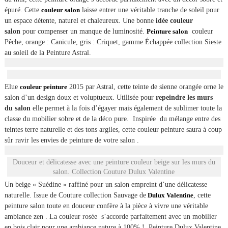
épuré. Cette
couleur salon
laisse entrer une véritable tranche de soleil pour
un espace détente, naturel et chaleureux. Une bonne
idée couleur
salon
pour compenser un manque de luminosité.
Peinture salon
couleur
Pêche, orange : Canicule, gris : Criquet, gamme Échappée collection Sieste
au soleil de la Peinture Astral.
Elue
couleur peinture
2015 par Astral, cette teinte de sienne orangée orne le
salon d’un design doux et voluptueux. Utilisée pour
repeindre les murs
du salon
elle permet à la fois d’égayer mais également de sublimer toute la
classe du mobilier sobre et de la déco pure. Inspirée du mélange entre des
teintes terre naturelle et des tons argiles, cette couleur peinture saura à coup
sûr ravir les envies de peinture de votre salon .
Douceur et délicatesse avec une peinture couleur beige sur les murs du
salon. Collection Couture Dulux Valentine
Un beige « Suédine » raffiné pour un salon empreint d’une délicatesse
naturelle. Issue de Couture collection Sauvage de
Dulux Valentine
, cette
peinture salon toute en douceur confère à la pièce à vivre une véritable
ambiance zen . La couleur rosée s’accorde parfaitement avec un mobilier
en bois clair pour une ambiance nature à 100% ! Peinture Dulux Valentine