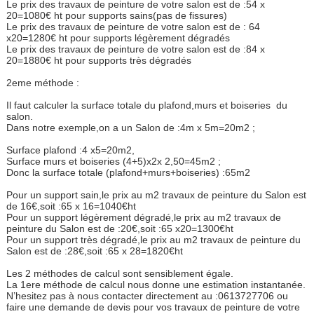
Le prix des travaux de peinture de votre salon est de :54 x
20=1080€ ht pour supports sains(pas de fissures)
Le prix des travaux de peinture de votre salon est de : 64
x20=1280€ ht pour supports légèrement dégradés
Le prix des travaux de peinture de votre salon est de :84 x
20=1880€ ht pour supports très dégradés
2eme méthode :
Il faut calculer la surface totale du plafond,murs et boiseries du
salon.
Dans notre exemple,on a un Salon de :4m x 5m=20m2 ;
Surface plafond :4 x5=20m2,
Surface murs et boiseries (4+5)x2x 2,50=45m2 ;
Donc la surface totale (plafond+murs+boiseries) :65m2
Pour un support sain,le prix au m2 travaux de peinture du Salon est
de 16€,soit :65 x 16=1040€ht
Pour un support légèrement dégradé,le prix au m2 travaux de
peinture du Salon est de :20€,soit :65 x20=1300€ht
Pour un support très dégradé,le prix au m2 travaux de peinture du
Salon est de :28€,soit :65 x 28=1820€ht
Les 2 méthodes de calcul sont sensiblement égale.
La 1ere méthode de calcul nous donne une estimation instantanée.
N’hesitez pas à nous contacter directement au :0613727706 ou
faire une demande de devis pour vos travaux de peinture de votre