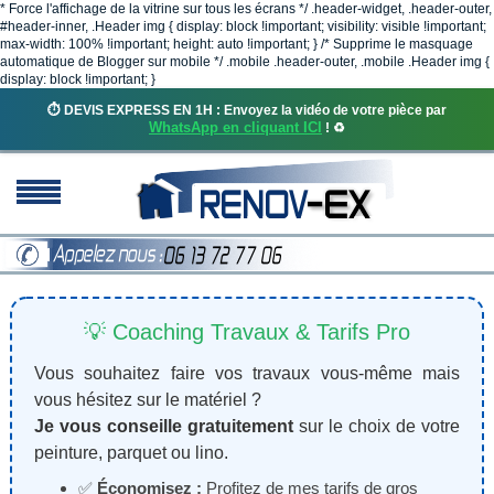
* Force l'affichage de la vitrine sur tous les écrans */ .header-widget, .header-outer,
#header-inner, .Header img { display: block !important; visibility: visible !important;
max-width: 100% !important; height: auto !important; } /* Supprime le masquage
automatique de Blogger sur mobile */ .mobile .header-outer, .mobile .Header img {
display: block !important; }
⏱️ DEVIS EXPRESS EN 1H : Envoyez la vidéo de votre pièce par
WhatsApp en cliquant ICI
! ♻️
💡 Coaching Travaux & Tarifs Pro
Vous souhaitez faire vos travaux vous-même mais
vous hésitez sur le matériel ?
Je vous conseille gratuitement
sur le choix de votre
peinture, parquet ou lino.
✅
Économisez :
Profitez de mes tarifs de gros