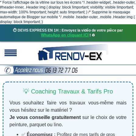
* Force l'affichage de la vitrine sur tous les écrans */ .header-widget, .header-outer,
#header-inner, .Header img { display: block !important; visibility: visible !important;
max-width: 100% !important; height: auto !important; } /* Supprime le masquage
automatique de Blogger sur mobile */ .mobile .header-outer, .mobile .Header img {
display: block !important; }
⏱️ DEVIS EXPRESS EN 1H : Envoyez la vidéo de votre pièce par
WhatsApp en cliquant ICI
! ♻️
💡 Coaching Travaux & Tarifs Pro
Vous souhaitez faire vos travaux vous-même mais
vous hésitez sur le matériel ?
Je vous conseille gratuitement
sur le choix de votre
peinture, parquet ou lino.
✅
Économisez :
Profitez de mes tarifs de gros