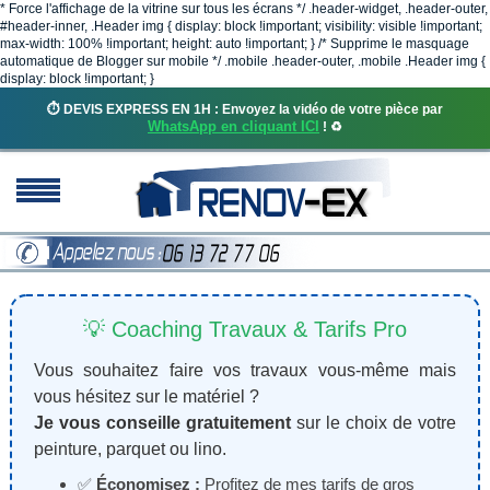
* Force l'affichage de la vitrine sur tous les écrans */ .header-widget, .header-outer,
#header-inner, .Header img { display: block !important; visibility: visible !important;
max-width: 100% !important; height: auto !important; } /* Supprime le masquage
automatique de Blogger sur mobile */ .mobile .header-outer, .mobile .Header img {
display: block !important; }
⏱️ DEVIS EXPRESS EN 1H : Envoyez la vidéo de votre pièce par
WhatsApp en cliquant ICI
! ♻️
💡 Coaching Travaux & Tarifs Pro
Vous souhaitez faire vos travaux vous-même mais
vous hésitez sur le matériel ?
Je vous conseille gratuitement
sur le choix de votre
peinture, parquet ou lino.
✅
Économisez :
Profitez de mes tarifs de gros