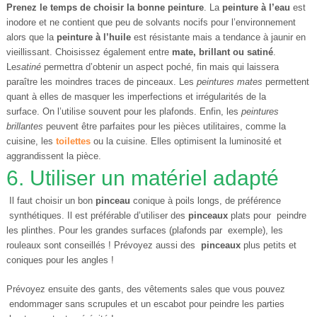
Prenez le temps de choisir la bonne peinture
. La
peinture à l’eau
est
inodore et ne contient que peu de solvants nocifs pour l’environnement
alors que la
peinture à l’huile
est résistante mais a tendance à jaunir en
vieillissant. Choisissez également entre
mate, brillant ou satiné
.
Le
satiné
permettra d’obtenir un aspect poché, fin mais qui laissera
paraître les moindres traces de pinceaux. Les
peintures mates
permettent
quant à elles de masquer les imperfections et irrégularités de la
surface. On l’utilise souvent pour les plafonds. Enfin, les
peintures
brillantes
peuvent être parfaites pour les pièces utilitaires, comme la
cuisine, les
toilettes
ou la cuisine. Elles optimisent la luminosité et
aggrandissent la pièce.
6. Utiliser un matériel adapté
Il faut choisir un bon
pinceau
conique à poils longs, de préférence
synthétiques. Il est préférable d’utiliser des
pinceaux
plats pour peindre
les plinthes. Pour les grandes surfaces (plafonds par exemple), les
rouleaux sont conseillés ! Prévoyez aussi des
pinceaux
plus petits et
coniques pour les angles !
Prévoyez ensuite des gants, des vêtements sales que vous pouvez
endommager sans scrupules et un escabot pour peindre les parties