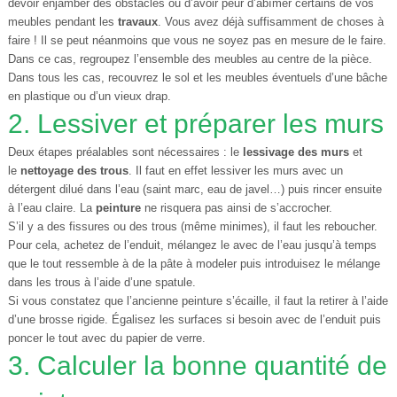
devoir enjamber des obstacles ou d’avoir peur d’abîmer certains de vos
meubles pendant les
travaux
. Vous avez déjà suffisamment de choses à
faire ! Il se peut néanmoins que vous ne soyez pas en mesure de le faire.
Dans ce cas, regroupez l’ensemble des meubles au centre de la pièce.
Dans tous les cas, recouvrez le sol et les meubles éventuels d’une bâche
en plastique ou d’un vieux drap.
2. Lessiver et préparer les murs
Deux étapes préalables sont nécessaires : le
lessivage des murs
et
le
nettoyage des trous
. Il faut en effet lessiver les murs avec un
détergent dilué dans l’eau (saint marc, eau de javel…) puis rincer ensuite
à l’eau claire. La
peinture
ne risquera pas ainsi de s’accrocher.
S’il y a des fissures ou des trous (même minimes), il faut les reboucher.
Pour cela, achetez de l’enduit, mélangez le avec de l’eau jusqu’à temps
que le tout ressemble à de la pâte à modeler puis introduisez le mélange
dans les trous à l’aide d’une spatule.
Si vous constatez que l’ancienne peinture s’écaille, il faut la retirer à l’aide
d’une brosse rigide. Égalisez les surfaces si besoin avec de l’enduit puis
poncer le tout avec du papier de verre.
3. Calculer la bonne quantité de