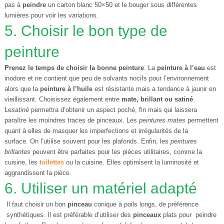
pas à
peindre
un carton blanc 50×50 et le bouger sous différentes
lumières pour voir les variations.
5. Choisir le bon type de
peinture
Prenez le temps de choisir la bonne peinture
. La
peinture à l’eau
est
inodore et ne contient que peu de solvants nocifs pour l’environnement
alors que la
peinture à l’huile
est résistante mais a tendance à jaunir en
vieillissant. Choisissez également entre
mate, brillant ou satiné
.
Le
satiné
permettra d’obtenir un aspect poché, fin mais qui laissera
paraître les moindres traces de pinceaux. Les
peintures mates
permettent
quant à elles de masquer les imperfections et irrégularités de la
surface. On l’utilise souvent pour les plafonds. Enfin, les
peintures
brillantes
peuvent être parfaites pour les pièces utilitaires, comme la
cuisine, les
toilettes
ou la cuisine. Elles optimisent la luminosité et
aggrandissent la pièce.
6. Utiliser un matériel adapté
Il faut choisir un bon
pinceau
conique à poils longs, de préférence
synthétiques. Il est préférable d’utiliser des
pinceaux
plats pour peindre