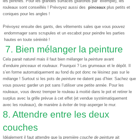
les plinthes. Pour les grandes surfaces (plafonds par exemple), les
rouleaux sont conseillés ! Prévoyez aussi des
pinceaux
plus petits et
coniques pour les angles !
Prévoyez ensuite des gants, des vêtements sales que vous pouvez
endommager sans scrupules et un escabot pour peindre les parties
hautes en toute sérénité !
7. Bien mélanger la peinture
Cela parait naturel mais il faut bien mélanger la
peinture
avant
d’enduire
pinceaux
et
rouleaux
. Pourquoi ? Les grumeaux et le dépôt. Il
s’en forme automatiquement au fond du pot donc ne lésinez pas sur le
mélange ! Surtout si les pots de
peinture
ne datent pas d’hier. Sachez que
vous pouvez garder un pot sans l’utiliser une petite année. Pour les
rouleaux, vous devez tremper le rouleau à moitié dans le pot et retirer le
surplus avec la grille prévue à cet effet (et vendue systématiquement
avec les rouleaux), de manière à éviter de trop asperger le mur.
8. Attendre entre les deux
couches
Idéalement il faut attendre que la première
couche de peinture
ait