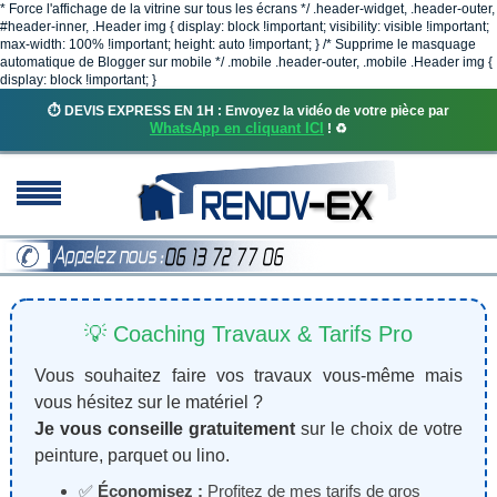
* Force l'affichage de la vitrine sur tous les écrans */ .header-widget, .header-outer,
#header-inner, .Header img { display: block !important; visibility: visible !important;
max-width: 100% !important; height: auto !important; } /* Supprime le masquage
automatique de Blogger sur mobile */ .mobile .header-outer, .mobile .Header img {
display: block !important; }
⏱️ DEVIS EXPRESS EN 1H : Envoyez la vidéo de votre pièce par
WhatsApp en cliquant ICI
! ♻️
💡 Coaching Travaux & Tarifs Pro
Vous souhaitez faire vos travaux vous-même mais
vous hésitez sur le matériel ?
Je vous conseille gratuitement
sur le choix de votre
peinture, parquet ou lino.
✅
Économisez :
Profitez de mes tarifs de gros