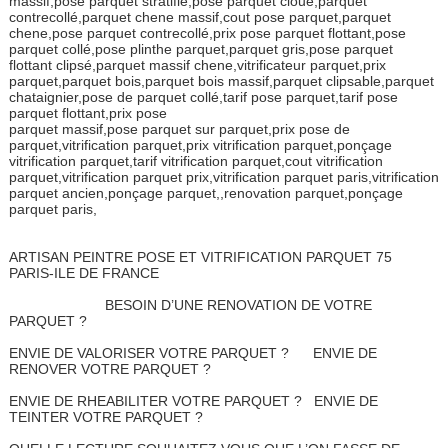
massif,pose parquet stratifié,pose parquet cloué,parquet
contrecollé,parquet chene massif,cout pose parquet,parquet
chene,pose parquet contrecollé,prix pose parquet flottant,pose
parquet collé,pose plinthe parquet,parquet gris,pose parquet
flottant clipsé,parquet massif chene,vitrificateur parquet,prix
parquet,parquet bois,parquet bois massif,parquet clipsable,parquet
chataignier,pose de parquet collé,tarif pose parquet,tarif pose
parquet flottant,prix pose
parquet massif,pose parquet sur parquet,prix pose de
parquet,vitrification parquet,prix vitrification parquet,ponçage
vitrification parquet,tarif vitrification parquet,cout vitrification
parquet,vitrification parquet prix,vitrification parquet paris,vitrification
parquet ancien,ponçage parquet,,renovation parquet,ponçage
parquet paris,
ARTISAN PEINTRE POSE ET VITRIFICATION PARQUET 75
PARIS-ILE DE FRANCE
BESOIN D’UNE RENOVATION DE VOTRE
PARQUET ?
ENVIE DE VALORISER VOTRE PARQUET ? ENVIE DE
RENOVER VOTRE PARQUET ?
ENVIE DE RHEABILITER VOTRE PARQUET ? ENVIE DE
TEINTER VOTRE PARQUET ?