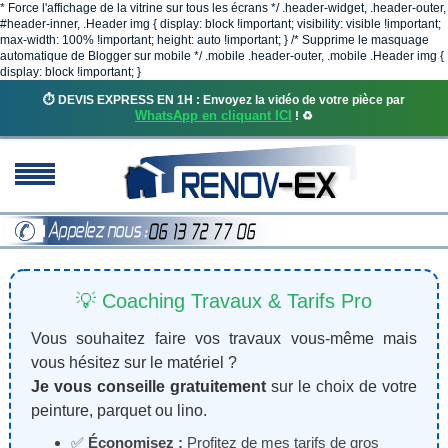
* Force l'affichage de la vitrine sur tous les écrans */ .header-widget, .header-outer,
#header-inner, .Header img { display: block !important; visibility: visible !important;
max-width: 100% !important; height: auto !important; } /* Supprime le masquage
automatique de Blogger sur mobile */ .mobile .header-outer, .mobile .Header img {
display: block !important; }
⏱️ DEVIS EXPRESS EN 1H : Envoyez la vidéo de votre pièce par
WhatsApp en cliquant ICI
! ♻️
💡 Coaching Travaux & Tarifs Pro
Vous souhaitez faire vos travaux vous-même mais
vous hésitez sur le matériel ?
Je vous conseille gratuitement
sur le choix de votre
peinture, parquet ou lino.
✅
Économisez :
Profitez de mes tarifs de gros