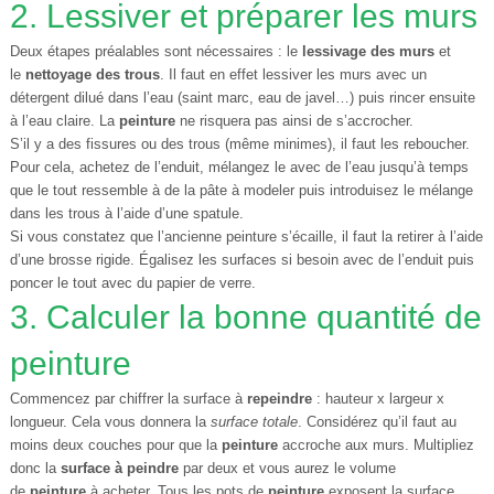
2. Lessiver et préparer les murs
Deux étapes préalables sont nécessaires : le
lessivage des murs
et
le
nettoyage des trous
. Il faut en effet lessiver les murs avec un
détergent dilué dans l’eau (saint marc, eau de javel…) puis rincer ensuite
à l’eau claire. La
peinture
ne risquera pas ainsi de s’accrocher.
S’il y a des fissures ou des trous (même minimes), il faut les reboucher.
Pour cela, achetez de l’enduit, mélangez le avec de l’eau jusqu’à temps
que le tout ressemble à de la pâte à modeler puis introduisez le mélange
dans les trous à l’aide d’une spatule.
Si vous constatez que l’ancienne peinture s’écaille, il faut la retirer à l’aide
d’une brosse rigide. Égalisez les surfaces si besoin avec de l’enduit puis
poncer le tout avec du papier de verre.
3. Calculer la bonne quantité de
peinture
Commencez par chiffrer la surface à
repeindre
: hauteur x largeur x
longueur. Cela vous donnera la
surface totale
. Considérez qu’il faut au
moins deux couches pour que la
peinture
accroche aux murs. Multipliez
donc la
surface à peindre
par deux et vous aurez le volume
de
peinture
à acheter. Tous les pots de
peinture
exposent la surface