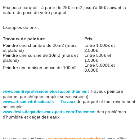
Prix pose parquet : à partir de 25€ le m2 jusqu’à 65€ suivant la
nature de pose de votre parquet
Exemples de prix :
Travaux de peinture
Prix
Peindre une chambre de 20m2 (murs
Entre 1.000€ et
et plafond)
2.500€
Peindre une cuisine de 10m2 (murs et
Entre 500€ et
plafond)
1.500€
Entre 5.000€ et
Peindre une maison neuve de 100m2
8.000€
travaux peinture
www.peintreprofessionnelcesu.com:Paiment
paiemnt par chèques emploi services(cesu)
de parquet et tout revetement
www.artisan-vitrificateur.fr: Travaux
sol souple.
des problèmes
www.devis-degat-des-eaux-paris.com:Traitement
d’humidité et dégat des eaux
Vous avez une
pièce
ou
un
appartement
à
repeindre
et vous n’êtes