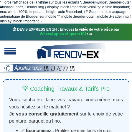
* Force l'affichage de la vitrine sur tous les écrans */ .header-widget, .header-outer,
#header-inner, .Header img { display: block !important; visibility: visible !important;
max-width: 100% !important; height: auto !important; } /* Supprime le masquage
automatique de Blogger sur mobile */ .mobile .header-outer, .mobile .Header img {
display: block !important; }
⏱️ DEVIS EXPRESS EN 1H : Envoyez la vidéo de votre pièce par
WhatsApp en cliquant ICI
! ♻️
💡 Coaching Travaux & Tarifs Pro
Vous souhaitez faire vos travaux vous-même mais
vous hésitez sur le matériel ?
Je vous conseille gratuitement
sur le choix de votre
peinture, parquet ou lino.
✅
Économisez :
Profitez de mes tarifs de gros