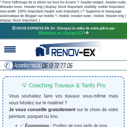
* Force l'affichage de la vitrine sur tous les écrans */ .header-widget, .header-outer,
#header-inner, .Header img { display: block !important; visibility: visible !important;
max-width: 100% !important; height: auto !important; } /* Supprime le masquage
automatique de Blogger sur mobile */ .mobile .header-outer, .mobile .Header img {
display: block !important; }
⏱️ DEVIS EXPRESS EN 1H : Envoyez la vidéo de votre pièce par
WhatsApp en cliquant ICI
! ♻️
💡 Coaching Travaux & Tarifs Pro
Vous souhaitez faire vos travaux vous-même mais
vous hésitez sur le matériel ?
Je vous conseille gratuitement
sur le choix de votre
peinture, parquet ou lino.
✅
Économisez :
Profitez de mes tarifs de gros