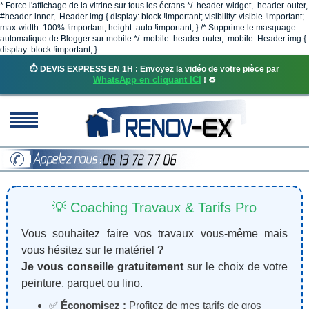
* Force l'affichage de la vitrine sur tous les écrans */ .header-widget, .header-outer,
#header-inner, .Header img { display: block !important; visibility: visible !important;
max-width: 100% !important; height: auto !important; } /* Supprime le masquage
automatique de Blogger sur mobile */ .mobile .header-outer, .mobile .Header img {
display: block !important; }
⏱️ DEVIS EXPRESS EN 1H : Envoyez la vidéo de votre pièce par
WhatsApp en cliquant ICI
! ♻️
💡 Coaching Travaux & Tarifs Pro
Vous souhaitez faire vos travaux vous-même mais
vous hésitez sur le matériel ?
Je vous conseille gratuitement
sur le choix de votre
peinture, parquet ou lino.
✅
Économisez :
Profitez de mes tarifs de gros