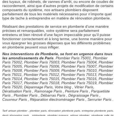
des tuyaux, de robinets, de vannes d’arrêt, ou encore de coudes de
raccordement, ainsi que d’autres projets de modification de certains
composants du système, nos artisans plombiers disposent
parfaitement de tous les matériels nécessaires pour n’importe quel
type de tache à entreprendre en matière de rénovation plomberie.
Réalisant des prestations de service en plomberie d’une manière
précises et remarquables, votre système sera parfaitement
entretenu et bien rénové d’une façon impeccable pour qu’il puisse
fonctionner correctement et à long terme, une bonne manière pour
vous épargner les grosses dépenses que les différents problèmes
en plomberie peuvent vous infliger.
Nos interventions de Plomberie, se font en urgence dans tous
les arrondissements de Paris
.
Plombier Paris 75001, Plombier
Paris 75002, Plombier Paris 75003, Plombier Paris 75004, Plombier
Paris 75005, Plombier Paris 75006, Plombier Paris 75007, Plombier
Paris 75008, Plombier Paris 75009, Plombier Paris 75010, Plombier
Paris 75011, Plombier Paris 75012, Plombier Paris 75013, Plombier
Paris 75014, Plombier Paris 75015, Plombier Paris 75016, Plombier
Paris 75017, Plombier Paris 75018, Plombier Paris 75019, Plombier
Paris 75020, Dépannage Paris, Votre blog , Vitrier Paris,
Dératisation Paris , Ramonage Paris , Peinture Paris , Parquetiste
Paris , Plombier Paris , Débarras Paris , Dégraissage Paris ,
Couvreur Paris , Réparation électroménager Paris , Serrurier Paris .
Tarif artisan plombier , plombier paris, rénovation plomberie paris, entreprise plomberie paris,
devis rénovation paris , robinetterie ,plombier puteaux ,artisan plombier ,plomberie salle de