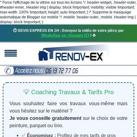
* Force l'affichage de la vitrine sur tous les écrans */ .header-widget, .header-outer,
#header-inner, .Header img { display: block !important; visibility: visible !important;
max-width: 100% !important; height: auto !important; } /* Supprime le masquage
automatique de Blogger sur mobile */ .mobile .header-outer, .mobile .Header img {
display: block !important; }
⏱️ DEVIS EXPRESS EN 1H : Envoyez la vidéo de votre pièce par
WhatsApp en cliquant ICI
! ♻️
💡 Coaching Travaux & Tarifs Pro
Vous souhaitez faire vos travaux vous-même mais
vous hésitez sur le matériel ?
Je vous conseille gratuitement
sur le choix de votre
peinture, parquet ou lino.
✅
Économisez :
Profitez de mes tarifs de gros