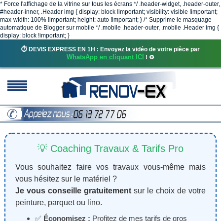
* Force l'affichage de la vitrine sur tous les écrans */ .header-widget, .header-outer,
#header-inner, .Header img { display: block !important; visibility: visible !important;
max-width: 100% !important; height: auto !important; } /* Supprime le masquage
automatique de Blogger sur mobile */ .mobile .header-outer, .mobile .Header img {
display: block !important; }
⏱️ DEVIS EXPRESS EN 1H : Envoyez la vidéo de votre pièce par
WhatsApp en cliquant ICI
! ♻️
💡 Coaching Travaux & Tarifs Pro
Vous souhaitez faire vos travaux vous-même mais
vous hésitez sur le matériel ?
Je vous conseille gratuitement
sur le choix de votre
peinture, parquet ou lino.
✅
Économisez :
Profitez de mes tarifs de gros