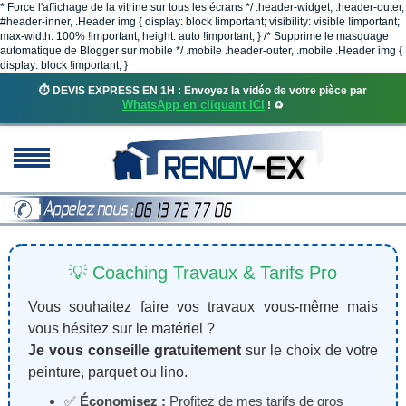
* Force l'affichage de la vitrine sur tous les écrans */ .header-widget, .header-outer,
#header-inner, .Header img { display: block !important; visibility: visible !important;
max-width: 100% !important; height: auto !important; } /* Supprime le masquage
automatique de Blogger sur mobile */ .mobile .header-outer, .mobile .Header img {
display: block !important; }
⏱️ DEVIS EXPRESS EN 1H : Envoyez la vidéo de votre pièce par
WhatsApp en cliquant ICI
! ♻️
💡 Coaching Travaux & Tarifs Pro
Vous souhaitez faire vos travaux vous-même mais
vous hésitez sur le matériel ?
Je vous conseille gratuitement
sur le choix de votre
peinture, parquet ou lino.
✅
Économisez :
Profitez de mes tarifs de gros