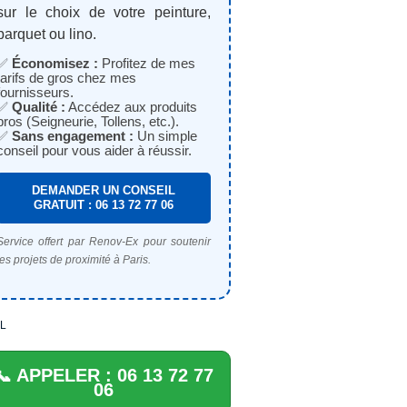
sur le choix de votre peinture,
parquet ou lino.
✅
Économisez :
Profitez de mes
tarifs de gros chez mes
fournisseurs.
✅
Qualité :
Accédez aux produits
pros (Seigneurie, Tollens, etc.).
✅
Sans engagement :
Un simple
conseil pour vous aider à réussir.
DEMANDER UN CONSEIL
GRATUIT : 06 13 72 77 06
Service offert par Renov-Ex pour soutenir
les projets de proximité à Paris.
L
📞 APPELER : 06 13 72 77
06