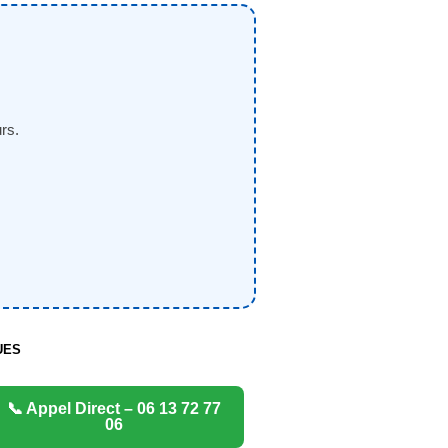
rs.
UES
📞 Appel Direct – 06 13 72 77
06