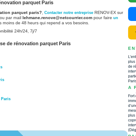
novation parquet Paris
ation parquet paris?
,
RENOV-EX sur
Contacter notre entreprise
ou par mail
lehmane.renove@netcourrier.com
pour faire
un
ais moins de 48 heurs qui repend a vos besoins.
nibilité 24h/24, 7j/7
se de rénovation parquet Paris
EN
L’en
plus
de r
is
inte
part
ris
Pari
A 
Fort
 Paris
immo
d’un
mesu
plus
copr
inte
(Dég