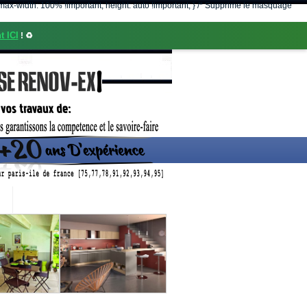
nt; max-width: 100% !important; height: auto !important; } /* Supprime le masquage
t ICI
! ♻️
CONTACT