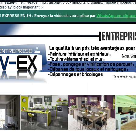
, #header-inner, .Header img { display: block !important; visibility: visible !importa
isplay: block !important; }
WhatsApp en cliquan
S EXPRESS EN 1H : Envoyez la vidéo de votre pièce par
OS SERVICES
PROJETS RÉALISÉS
DEMANDE DE DEVIS