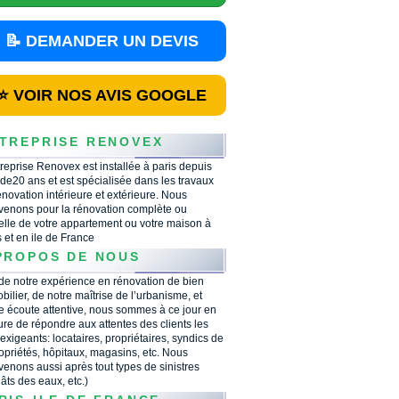
📝 DEMANDER UN DEVIS
⭐ VOIR NOS AVIS GOOGLE
TREPRISE RENOVEX
treprise Renovex est installée à paris depuis
 de20 ans et est spécialisée dans les travaux
énovation intérieure et extérieure. Nous
rvenons pour la rénovation complète ou
ielle de votre appartement ou votre maison à
s et en ile de France
PROPOS DE NOUS
 de notre expérience en rénovation de bien
bilier, de notre maîtrise de l’urbanisme, et
e écoute attentive, nous sommes à ce jour en
re de répondre aux attentes des clients les
 exigeants: locataires, propriétaires, syndics de
opriétés, hôpitaux, magasins, etc. Nous
rvenons aussi après tout types de sinistres
âts des eaux, etc.)