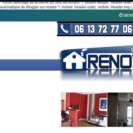
* Force l'affichage de la vitrine sur tous les écrans */ .header-widget, .header-outer
automatique de Blogger sur mobile */ .mobile .header-outer, .mobile .Header img { d
⏱️ DEVI
ACCUEIL
RENOVEX
N