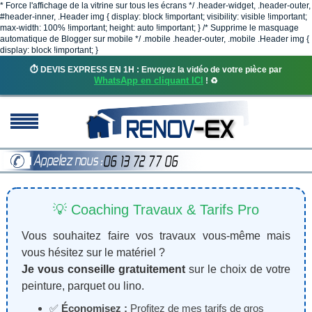
* Force l'affichage de la vitrine sur tous les écrans */ .header-widget, .header-outer,
#header-inner, .Header img { display: block !important; visibility: visible !important;
max-width: 100% !important; height: auto !important; } /* Supprime le masquage
automatique de Blogger sur mobile */ .mobile .header-outer, .mobile .Header img {
display: block !important; }
⏱️ DEVIS EXPRESS EN 1H : Envoyez la vidéo de votre pièce par
WhatsApp en cliquant ICI
! ♻️
💡 Coaching Travaux & Tarifs Pro
Vous souhaitez faire vos travaux vous-même mais
vous hésitez sur le matériel ?
Je vous conseille gratuitement
sur le choix de votre
peinture, parquet ou lino.
✅
Économisez :
Profitez de mes tarifs de gros