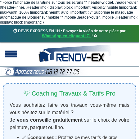
* Force l'affichage de la vitrine sur tous les écrans */ .header-widget, .header-outer,
#header-inner, .Header img { display: block !important; visibility: visible !important;
max-width: 100% !important; height: auto !important; } /* Supprime le masquage
automatique de Blogger sur mobile */ .mobile .header-outer, .mobile .Header img {
display: block !important; }
⏱️ DEVIS EXPRESS EN 1H : Envoyez la vidéo de votre pièce par
WhatsApp en cliquant ICI
! ♻️
💡 Coaching Travaux & Tarifs Pro
Vous souhaitez faire vos travaux vous-même mais
vous hésitez sur le matériel ?
Je vous conseille gratuitement
sur le choix de votre
peinture, parquet ou lino.
✅
Économisez :
Profitez de mes tarifs de gros