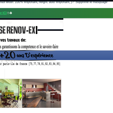
nt; max-width: 100% !important; height: auto !important; } /* Supprime le masquage
t ICI
! ♻️
CONTACT