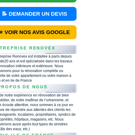
📝 DEMANDER UN DEVIS
⭐ VOIR NOS AVIS GOOGLE
TREPRISE RENOVEX
treprise Renovex est installée à paris depuis
 de20 ans et est spécialisée dans les travaux
énovation intérieure et extérieure. Nous
rvenons pour la rénovation complète ou
ielle de votre appartement ou votre maison à
s et en ile de France
PROPOS DE NOUS
 de notre expérience en rénovation de bien
bilier, de notre maîtrise de l’urbanisme, et
e écoute attentive, nous sommes à ce jour en
re de répondre aux attentes des clients les
 exigeants: locataires, propriétaires, syndics de
opriétés, hôpitaux, magasins, etc. Nous
rvenons aussi après tout types de sinistres
âts des eaux, etc.)