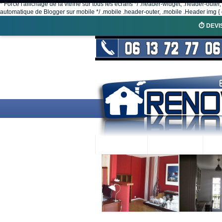
* Force l'affichage de la vitrine sur tous les écrans */ .header-widget, .header-outer
automatique de Blogger sur mobile */ .mobile .header-outer, .mobile .Header img { d
⏱️ DEVI
ACCUEIL
RENOVEX
N