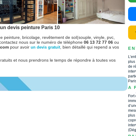
un devis peinture Paris 10
e peinture, bricolage, revêtement de sol(souple, vinyle, pvc,
contactez nous sur le numéro de téléphone
06 13 72 77 06
ou
r.com
pour avoir
, bien détaillé qui repend a vos
un devis gratuit
EN
L’en
gratuits et nous prendrons le temps de répondre à toutes vos
plus
de r
inte
part
Pari
A 
Fort
immo
d’un
mesu
plus
copr
inte
(Dég