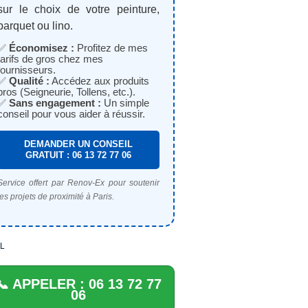
sur le choix de votre peinture,
parquet ou lino.
✅
Économisez :
Profitez de mes
tarifs de gros chez mes
fournisseurs.
✅
Qualité :
Accédez aux produits
pros (Seigneurie, Tollens, etc.).
✅
Sans engagement :
Un simple
conseil pour vous aider à réussir.
DEMANDER UN CONSEIL
GRATUIT : 06 13 72 77 06
Service offert par Renov-Ex pour soutenir
les projets de proximité à Paris.
L
📞 APPELER : 06 13 72 77
06