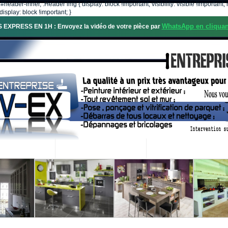
, #header-inner, .Header img { display: block !important; visibility: visible !importa
isplay: block !important; }
WhatsApp en cliquan
S EXPRESS EN 1H : Envoyez la vidéo de votre pièce par
OS SERVICES
PROJETS RÉALISÉS
DEMANDE DE DEVIS