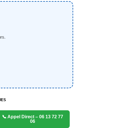
rs.
UES
📞 Appel Direct – 06 13 72 77
06