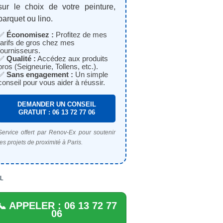
sur le choix de votre peinture,
parquet ou lino.
✅
Économisez :
Profitez de mes
tarifs de gros chez mes
fournisseurs.
✅
Qualité :
Accédez aux produits
pros (Seigneurie, Tollens, etc.).
✅
Sans engagement :
Un simple
conseil pour vous aider à réussir.
DEMANDER UN CONSEIL
GRATUIT : 06 13 72 77 06
Service offert par Renov-Ex pour soutenir
les projets de proximité à Paris.
L
📞 APPELER : 06 13 72 77
06