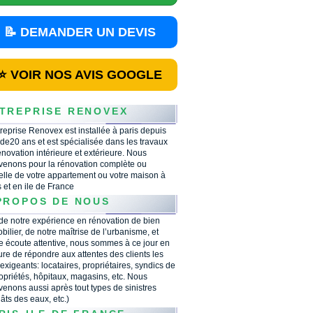
📝 DEMANDER UN DEVIS
⭐ VOIR NOS AVIS GOOGLE
TREPRISE RENOVEX
treprise Renovex est installée à paris depuis
 de20 ans et est spécialisée dans les travaux
énovation intérieure et extérieure. Nous
rvenons pour la rénovation complète ou
ielle de votre appartement ou votre maison à
s et en ile de France
PROPOS DE NOUS
 de notre expérience en rénovation de bien
bilier, de notre maîtrise de l’urbanisme, et
e écoute attentive, nous sommes à ce jour en
re de répondre aux attentes des clients les
 exigeants: locataires, propriétaires, syndics de
opriétés, hôpitaux, magasins, etc. Nous
rvenons aussi après tout types de sinistres
âts des eaux, etc.)