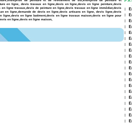
PA
nture,entreprise de peinture et de revetement de sol,entreprise de peinture et
ture en ligne, devis travaux en ligne,devis en ligne,devis en ligne peinture,devis
is en ligne travaux,devis de peinture en ligne,devis travaux en ligne immédiat,devis
E
isan en ligne,demande de devis en ligne,devis artisans en ligne, devis ligne,devis
E
en ligne,devis en ligne batiment,devis en ligne travaux maison,devis en ligne pour
evis en ligne,devis en ligne maison,
E
E
E
E
E
E
E
E
E
E
E
E
E
E
E
E
E
E