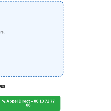
rs.
UES
📞 Appel Direct – 06 13 72 77
06