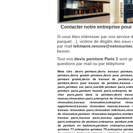
Contacter notre entreprise pour 
Si vous êtes intéresser par nos service d
parquet…), victime de dégâts des eaux 
par mail
lehmane.renove@netcourrie
besoin.
Tout nos
devis peinture Paris 1
sont gr
questions par mail ou par téléphone
Mots clés :devis peinture,devis travaux peinture
peinture,devis gratuit peinture,devis pour peinture
peinture gratuit,devis de travaux de peinture,
peinture,devis pour travaux de peinture,travaux 
paris,peinture sur paris,société peinture paris,entr
peinture paris,peinture murale paris,entreprise de 
cher paris,paris dans la peinture,devis travau
maison,rénovation paris,entreprise de rénovation,ré
rénovation,travaux rénovation,entreprise rén
appartement,travaux rénovation maison,travaux r
travaux rénovation paris,rénovation intérieure,rén
de rénovation,peinture rénovation baignoire,montan
travaux paris,travaux paris,travaux appartement 
paris,entreprise de peinture,entreprise peinture,ent
de peinture en batiment,peinture entreprise,entre
peinture 77,entreprise peinture 75,entreprise peintu