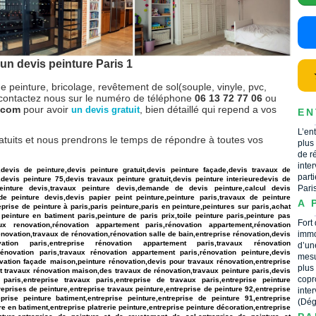
un devis peinture Paris 1
e peinture, bricolage, revêtement de sol(souple, vinyle, pvc,
contactez nous sur le numéro de téléphone
06 13 72 77 06
ou
r.com
pour avoir
, bien détaillé qui repend a vos
un devis gratuit
EN
L’en
atuits et nous prendrons le temps de répondre à toutes vos
plus
de r
inte
,devis de peinture,devis peinture gratuit,devis peinture façade,devis travaux de
part
,devis peinture 75,devis travaux peinture gratuit,devis peinture interieuredevis de
Pari
peinture devis,travaux peinture devis,demande de devis peinture,calcul devis
de peinture devis,devis papier peint peinture,peinture paris,travaux de peinture
A 
eprise de peinture à paris,paris peinture,paris en peinture,peintures sur paris,achat
peinture en batiment paris,peinture de paris prix,toile peinture paris,peinture pas
Fort
x renovation,rénovation appartement paris,rénovation appartement,rénovation
immo
novation,travaux de rénovation,rénovation salle de bain,entreprise rénovation,devis
ovation paris,entreprise rénovation appartement paris,travaux rénovation
d’un
énovation paris,travaux rénovation appartement paris,rénovation peinture,devis
mesu
ovation façade maison,peinture rénovation,devis pour travaux rénovation,entreprise
plus
t travaux rénovation maison,des travaux de rénovation,travaux peinture paris,devis
copr
paris,entreprise travaux paris,entreprise de travaux paris,entreprise peinture
reprises de peinture,entreprise travaux peinture,entreprise de peinture 92,entreprise
inte
prise peinture batiment,entreprise peinture,entreprise de peinture 91,entreprise
(Dég
re en batiment,entreprise platrerie peinture,entreprise peinture décoration,entreprise