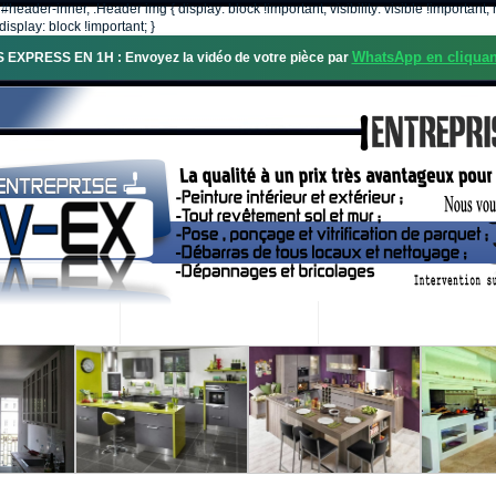
, #header-inner, .Header img { display: block !important; visibility: visible !importa
isplay: block !important; }
WhatsApp en cliquan
S EXPRESS EN 1H : Envoyez la vidéo de votre pièce par
OS SERVICES
PROJETS RÉALISÉS
DEMANDE DE DEVIS