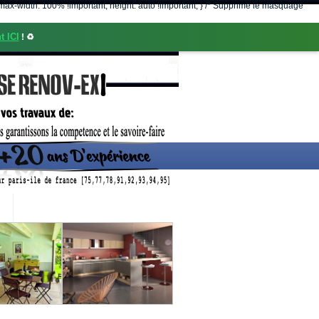
nt; max-width: 100% !important; height: auto !important; } /* Supprime le masquage
t ICI
! ♻️
CONTACT