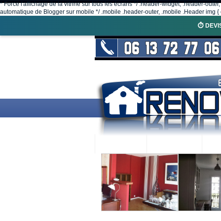
* Force l'affichage de la vitrine sur tous les écrans */ .header-widget, .header-outer
automatique de Blogger sur mobile */ .mobile .header-outer, .mobile .Header img { d
⏱️ DEVI
ACCUEIL
RENOVEX
N