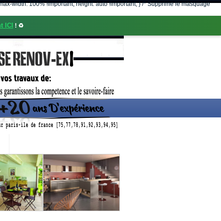
nt; max-width: 100% !important; height: auto !important; } /* Supprime le masquage
t ICI
! ♻️
CONTACT