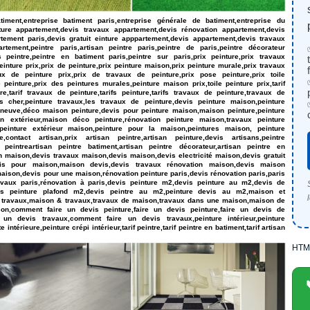
timent,entreprise batiment paris,entreprise générale de batiment,entreprise du
nture appartement,devis travaux appartement,devis rénovation appartement,devis
tement paris,devis gratuit einture apppartement,devis appartement,devis travaux
tement,peintre paris,artisan peintre paris,peintre de paris,peintre décorateur
s peintre,peintre en batiment paris,peintre sur paris,prix peinture,prix travaux
peinture prix,prix de peinture,prix peinture maison,prix peinture murale,prix travaux
ux de peinture prix,prix de travaux de peinture,prix pose peinture,prix toile
 peinture,prix des peintures murales,peinture maison prix,toile peinture prix,tarif
ure,tarif travaux de peinture,tarifs peinture,tarifs travaux de peinture,travaux de
s cher,peinture travaux,les travaux de peinture,devis peinture maison,peinture
 neuve,déco maison peinture,devis pour peinture maison,maison peinture,peinture
 extérieur,maison déco peinture,rénovation peinture maison,travaux peinture
einture extérieur maison,peinture pour la maison,peintures maison, peinture
,contact artisan,prix artisan peintre,artisan peinture,devis artisans,peintre
s peintreartisan peintre batiment,artisan peintre décorateur,artisan peintre en
on maison,devis travaux maison,devis maison,devis electricité maison,devis gratuit
is pour maison,maison devis,devis travaux rénovation maison,devis maison
maison,devis pour une maison,rénovation peinture paris,devis rénovation paris,paris
ravaux paris,rénovation à paris,devis peinture m2,devis peinture au m2,devis de
is peinture plafond m2,devis peintre au m2,peinture devis au m2,maison et
 travaux,maison & travaux,travaux de maison,travaux dans une maison,maison de
on,comment faire un devis peinture,faire un devis peinture,faire un devis de
 un devis travaux,comment faire un devis travaux,peinture intérieur,peinture
 intérieure,peinture crépi intérieur,tarif peintre,tarif peintre en batiment,tarif artisan
HTM