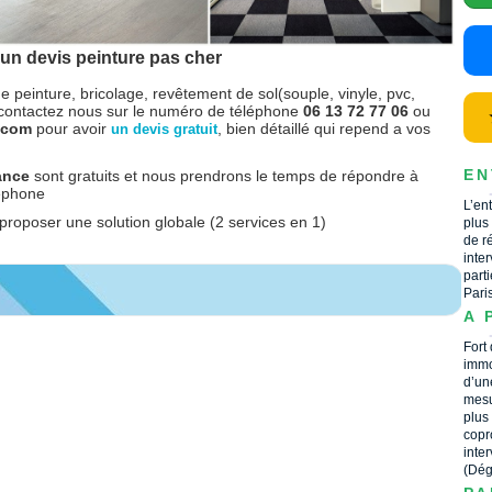
un devis peinture pas cher
e peinture, bricolage, revêtement de sol(souple, vinyle, pvc,
contactez nous sur le numéro de téléphone
06 13 72 77 06
ou
r.com
pour avoir
, bien détaillé qui repend a vos
un devis gratuit
EN
rance
sont gratuits et nous prendrons le temps de répondre à
léphone
L’en
proposer une solution globale (2 services en 1)
plus
de r
inte
part
Pari
A 
Fort
immo
d’un
mesu
plus
copr
inte
(Dég