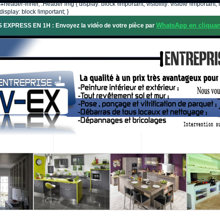
, #header-inner, .Header img { display: block !important; visibility: visible !importa
isplay: block !important; }
WhatsApp en cliquan
S EXPRESS EN 1H : Envoyez la vidéo de votre pièce par
OS SERVICES
PROJETS RÉALISÉS
DEMANDE DE DEVIS