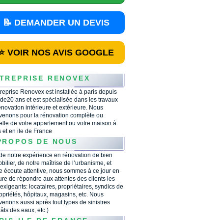
📝 DEMANDER UN DEVIS
⭐ VOIR NOS AVIS GOOGLE
TREPRISE RENOVEX
treprise Renovex est installée à paris depuis
 de20 ans et est spécialisée dans les travaux
énovation intérieure et extérieure. Nous
rvenons pour la rénovation complète ou
ielle de votre appartement ou votre maison à
s et en ile de France
PROPOS DE NOUS
 de notre expérience en rénovation de bien
bilier, de notre maîtrise de l’urbanisme, et
e écoute attentive, nous sommes à ce jour en
re de répondre aux attentes des clients les
 exigeants: locataires, propriétaires, syndics de
opriétés, hôpitaux, magasins, etc. Nous
rvenons aussi après tout types de sinistres
âts des eaux, etc.)