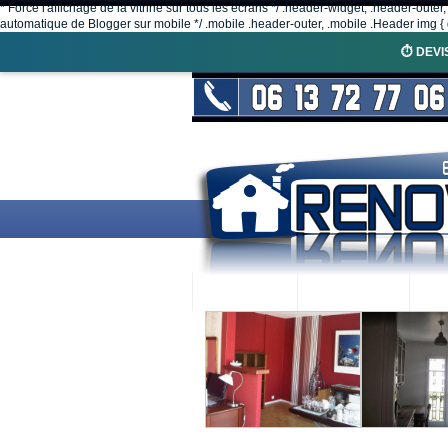
* Force l'affichage de la vitrine sur tous les écrans */ .header-widget, .header-outer
automatique de Blogger sur mobile */ .mobile .header-outer, .mobile .Header img { d
⏱️ DEVI
ACCUEIL
RENOVEX
N