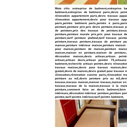
Mots clés :entreprise de batiment,entreprise ba
batiment,entreprise de batiment paris,devis pei
rénovation appartement paris,devis travaux appar
rénovation appartement,devis pour travaux appar
paris,peintre batiment paris,peintre à paris,pari
peinture,peinture prix,prix devis peinture,travaux 
de peinture,prix des travaux de peinture,trava
peinture,peinture murale prix,prix pour travaux de
peinture,tarif peinture plafond,tarif travaux peint
peinture,travaux peinture,travaux de peinture pa
maison,peinture intérieur maison,peinture maison
pour maison,peinture de maison,peinture maison
maison,maison en peinture,maison de peinture,p
décoration maison,devis artisan,artisan peintre
artisan,artisan devis,artisan peintre 75,artisan
batiment,recherche artisan peintre,devis rénovati
travaux maison,devis pour travaux maison,dev
gratuit,devis de maison,devis gratuit pour travaux 
rénovation,rénovation cuisine paris,rénovation t
peinture au m2,devis peinture prix au m2,dev
travaux,travaux maison,maison travaux,maison en
travaux,travaux de la maison,travaux à la mais
peinture,comment faire un devis batiment,faire
intérieure,décoration intérieur peinture,peinture porte
peintre,tarif peintre intérieur,tarif peintre batiment,