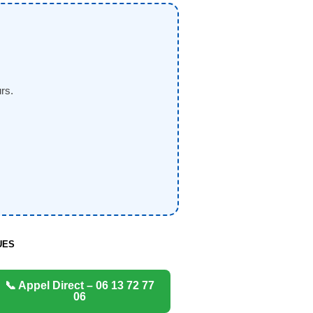
rs.
UES
📞 Appel Direct – 06 13 72 77
06