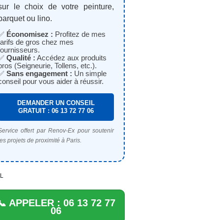
sur le choix de votre peinture,
parquet ou lino.
✅
Économisez :
Profitez de mes
tarifs de gros chez mes
fournisseurs.
✅
Qualité :
Accédez aux produits
pros (Seigneurie, Tollens, etc.).
✅
Sans engagement :
Un simple
conseil pour vous aider à réussir.
DEMANDER UN CONSEIL
GRATUIT : 06 13 72 77 06
Service offert par Renov-Ex pour soutenir
les projets de proximité à Paris.
L
📞 APPELER : 06 13 72 77
06