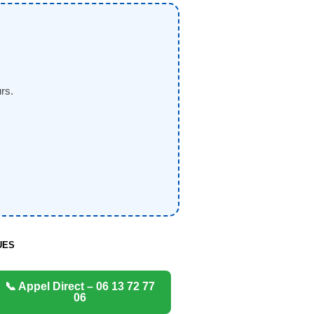
rs.
UES
📞 Appel Direct – 06 13 72 77
06