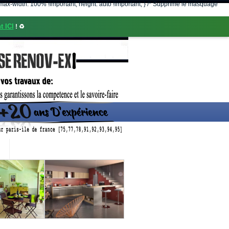
nt; max-width: 100% !important; height: auto !important; } /* Supprime le masquage
t ICI
! ♻️
CONTACT