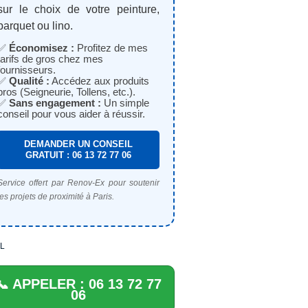
sur le choix de votre peinture,
parquet ou lino.
✅
Économisez :
Profitez de mes
tarifs de gros chez mes
fournisseurs.
✅
Qualité :
Accédez aux produits
pros (Seigneurie, Tollens, etc.).
✅
Sans engagement :
Un simple
conseil pour vous aider à réussir.
DEMANDER UN CONSEIL
GRATUIT : 06 13 72 77 06
Service offert par Renov-Ex pour soutenir
les projets de proximité à Paris.
L
📞 APPELER : 06 13 72 77
06