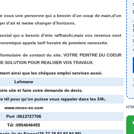
r de vous une personne qui a besoin d’un coup de main,d’un
er d’air et meme changer d’horizons.
ocial qui a besoin d’etre raffraichi,mais vos revenus sont
economique appele tarif horaire de premiere necessite.
le formulaire de contact du site. VOTRE PEINTRE DU COEUR
RE SOLUTION POUR REALISER VOS TRAVAUX.
ment ainsi que les chèques emploi services aussi.
Lehmane
otre site et faire votre demande de devis.
e tél pour qu’on puisse vous rappeler dans les 24h.
HTM
www.renov-ex.com
Port :0613727706
Tél :0954646455
paris-ile de France(75,77,78,92,93,94,95)