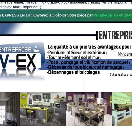
, #header-inner, .Header img { display: block !important; visibility: visible !importa
isplay: block !important; }
WhatsApp en cliquan
S EXPRESS EN 1H : Envoyez la vidéo de votre pièce par
OS SERVICES
PROJETS RÉALISÉS
DEMANDE DE DEVIS