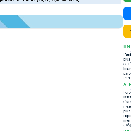
EN
L’en
plus
de r
inte
part
Pari
A 
Fort
immo
d’un
mesu
plus
copr
inte
(Dég