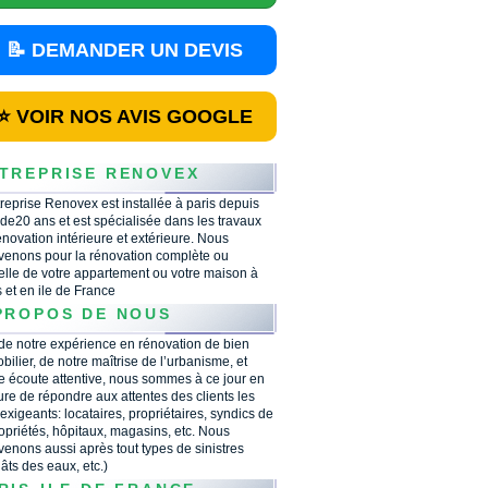
📝 DEMANDER UN DEVIS
⭐ VOIR NOS AVIS GOOGLE
TREPRISE RENOVEX
treprise Renovex est installée à paris depuis
 de20 ans et est spécialisée dans les travaux
énovation intérieure et extérieure. Nous
rvenons pour la rénovation complète ou
ielle de votre appartement ou votre maison à
s et en ile de France
PROPOS DE NOUS
 de notre expérience en rénovation de bien
bilier, de notre maîtrise de l’urbanisme, et
e écoute attentive, nous sommes à ce jour en
re de répondre aux attentes des clients les
 exigeants: locataires, propriétaires, syndics de
opriétés, hôpitaux, magasins, etc. Nous
rvenons aussi après tout types de sinistres
âts des eaux, etc.)