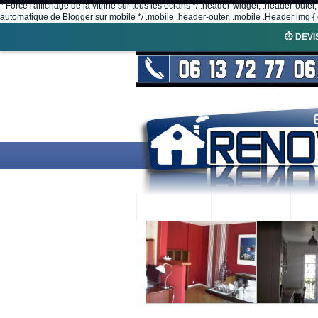
* Force l'affichage de la vitrine sur tous les écrans */ .header-widget, .header-outer
automatique de Blogger sur mobile */ .mobile .header-outer, .mobile .Header img { d
⏱️ DEVI
ACCUEIL
RENOVEX
N