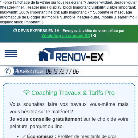
* Force l'affichage de la vitrine sur tous les écrans */ .header-widget, .header-outer,
#header-inner, .Header img { display: block !important; visibility: visible !important;
max-width: 100% !important; height: auto !important; } /* Supprime le masquage
automatique de Blogger sur mobile */ .mobile .header-outer, .mobile .Header img {
display: block !important; }
⏱️ DEVIS EXPRESS EN 1H : Envoyez la vidéo de votre pièce par
WhatsApp en cliquant ICI
! ♻️
💡 Coaching Travaux & Tarifs Pro
Vous souhaitez faire vos travaux vous-même mais
vous hésitez sur le matériel ?
Je vous conseille gratuitement
sur le choix de votre
peinture, parquet ou lino.
✅
Économisez :
Profitez de mes tarifs de gros