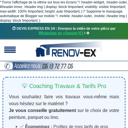
* Force l'affichage de la vitrine sur tous les écrans */ .header-widget, .header-outer,
#header-inner, .Header img { display: block !important; visibility: visible !important;
max-width: 100% !important; height: auto !important; } /* Supprime le masquage
automatique de Blogger sur mobile */ .mobile .header-outer, .mobile .Header img {
display: block !important; }
⏱️ DEVIS EXPRESS EN 1H : Envoyez la vidéo de votre pièce par
WhatsApp en cliquant ICI
! ♻️
💡 Coaching Travaux & Tarifs Pro
Vous souhaitez faire vos travaux vous-même mais
vous hésitez sur le matériel ?
Je vous conseille gratuitement
sur le choix de votre
peinture, parquet ou lino.
✅
Économisez :
Profitez de mes tarifs de gros